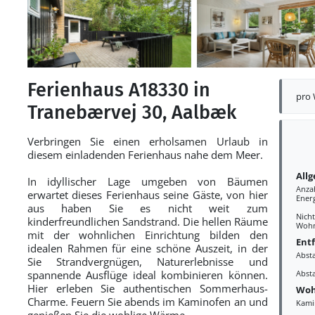
Ferienhaus A18330 in
pro
Tranebærvej 30, Aalbæk
Verbringen Sie einen erholsamen Urlaub in
diesem einladenden Ferienhaus nahe dem Meer.
All
In idyllischer Lage umgeben von Bäumen
Anza
erwartet dieses Ferienhaus seine Gäste, von hier
Ener
aus haben Sie es nicht weit zum
Nich
kinderfreundlichen Sandstrand. Die hellen Räume
Wohn
mit der wohnlichen Einrichtung bilden den
Ent
idealen Rahmen für eine schöne Auszeit, in der
Abst
Sie Strandvergnügen, Naturerlebnisse und
spannende Ausflüge ideal kombinieren können.
Abst
Hier erleben Sie authentischen Sommerhaus-
Woh
Charme. Feuern Sie abends im Kaminofen an und
Kami
genießen Sie die wohlige Wärme.