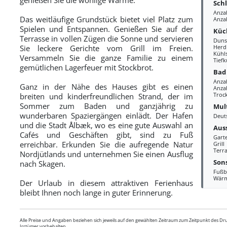
Sch
Anza
Das weitläufige Grundstück bietet viel Platz zum
Anza
Spielen und Entspannen. Genießen Sie auf der
Küc
Terrasse in vollen Zügen die Sonne und servieren
Duns
Sie leckere Gerichte vom Grill im Freien.
Herd
Kühl
Versammeln Sie die ganze Familie zu einem
Tiefk
gemütlichen Lagerfeuer mit Stockbrot.
Bad
Anza
Ganz in der Nähe des Hauses gibt es einen
Anzah
Troc
breiten und kinderfreundlichen Strand, der im
Sommer zum Baden und ganzjährig zu
Mul
wunderbaren Spaziergängen einlädt. Der Hafen
Deut
und die Stadt Ålbæk, wo es eine gute Auswahl an
Aus
Cafés und Geschäften gibt, sind zu Fuß
Gart
erreichbar. Erkunden Sie die aufregende Natur
Grill
Terra
Nordjütlands und unternehmen Sie einen Ausflug
Sons
nach Skagen.
Fußb
Wär
Der Urlaub in diesem attraktiven Ferienhaus
bleibt Ihnen noch lange in guter Erinnerung.
Alle Preise und Angaben beziehen sich jeweils auf den gewählten Zeitraum zum Zeitpunkt des D
Irrtümer vorbehalten.