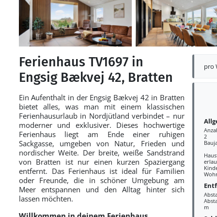
Ferienhaus TV1697 in
pro
Engsig Bækvej 42, Bratten
Ein Aufenthalt in der Engsig Bækvej 42 in Bratten
bietet alles, was man mit einem klassischen
Ferienhausurlaub in Nordjütland verbindet – nur
All
moderner und exklusiver. Dieses hochwertige
Anza
Ferienhaus liegt am Ende einer ruhigen
2
Sackgasse, umgeben von Natur, Frieden und
Bauj
nordischer Weite. Der breite, weiße Sandstrand
Haus
von Bratten ist nur einen kurzen Spaziergang
erlau
Kind
entfernt. Das Ferienhaus ist ideal für Familien
Wohn
oder Freunde, die in schöner Umgebung am
Ent
Meer entspannen und den Alltag hinter sich
Abst
lassen möchten.
Absta
m
Willkommen in deinem Ferienhaus