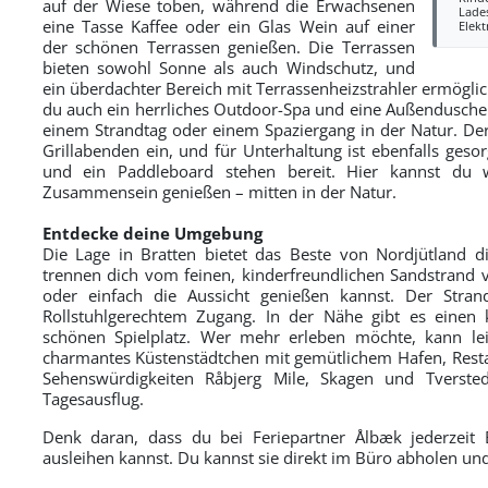
auf der Wiese toben, während die Erwachsenen
Lades
eine Tasse Kaffee oder ein Glas Wein auf einer
Elek
der schönen Terrassen genießen. Die Terrassen
bieten sowohl Sonne als auch Windschutz, und
ein überdachter Bereich mit Terrassenheizstrahler ermöglic
du auch ein herrliches Outdoor-Spa und eine Außendusche
einem Strandtag oder einem Spaziergang in der Natur. Der 
Grillabenden ein, und für Unterhaltung ist ebenfalls gesorg
und ein Paddleboard stehen bereit. Hier kannst du
Zusammensein genießen – mitten in der Natur.
Entdecke deine Umgebung
Die Lage in Bratten bietet das Beste von Nordjütland 
trennen dich vom feinen, kinderfreundlichen Sandstrand
oder einfach die Aussicht genießen kannst. Der Stran
Rollstuhlgerechtem Zugang. In der Nähe gibt es einen
schönen Spielplatz. Wer mehr erleben möchte, kann le
charmantes Küstenstädtchen mit gemütlichem Hafen, Resta
Sehenswürdigkeiten Råbjerg Mile, Skagen und Tversted
Tagesausflug.
Denk daran, dass du bei Feriepartner Ålbæk jederzeit 
ausleihen kannst. Du kannst sie direkt im Büro abholen u