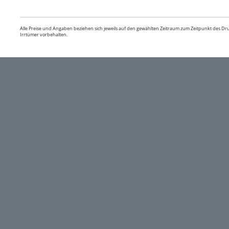
Alle Preise und Angaben beziehen sich jeweils auf den gewählten Zeitraum zum Zeitpunkt des D
Irrtümer vorbehalten.