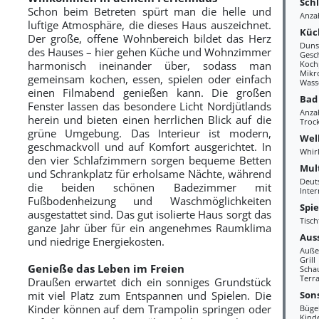
Sch
Schon beim Betreten spürt man die helle und
Anza
luftige Atmosphäre, die dieses Haus auszeichnet.
Küc
Der große, offene Wohnbereich bildet das Herz
Duns
des Hauses – hier gehen Küche und Wohnzimmer
Gesc
harmonisch ineinander über, sodass man
Kochp
Mikr
gemeinsam kochen, essen, spielen oder einfach
Wass
einen Filmabend genießen kann. Die großen
Bad
Fenster lassen das besondere Licht Nordjütlands
Anza
herein und bieten einen herrlichen Blick auf die
Troc
grüne Umgebung. Das Interieur ist modern,
Wel
geschmackvoll und auf Komfort ausgerichtet. In
Whir
den vier Schlafzimmern sorgen bequeme Betten
Mul
und Schrankplatz für erholsame Nächte, während
Deut
die beiden schönen Badezimmer mit
Inter
Fußbodenheizung und Waschmöglichkeiten
Spi
ausgestattet sind. Das gut isolierte Haus sorgt das
Tisch
ganze Jahr über für ein angenehmes Raumklima
Aus
und niedrige Energiekosten.
Auße
Grill
Genieße das Leben im Freien
Scha
Terra
Draußen erwartet dich ein sonniges Grundstück
Sons
mit viel Platz zum Entspannen und Spielen. Die
Kinder können auf dem Trampolin springen oder
Büge
Kind