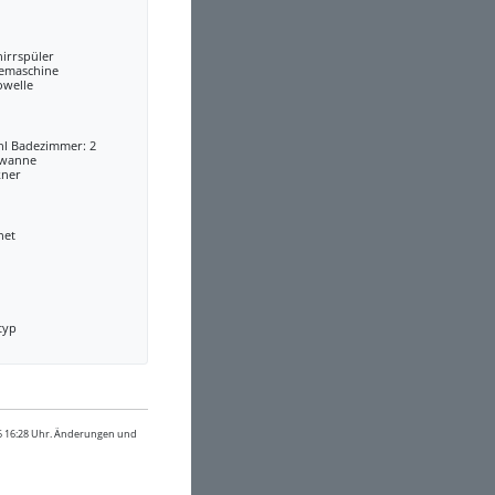
irrspüler
eemaschine
owelle
hl Badezimmer: 2
wanne
kner
net
typ
26 16:28 Uhr. Änderungen und