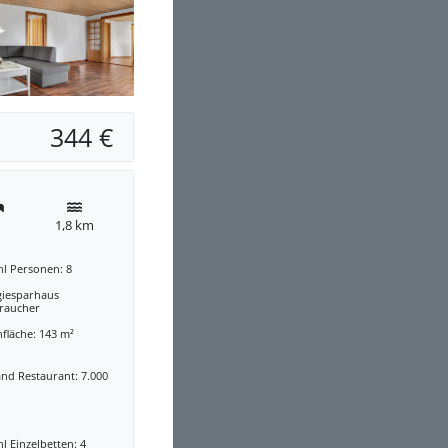
344 €
1,8 km
hl Personen: 8
giesparhaus
traucher
fläche: 143 m²
nd Restaurant: 7.000
l Einzelbetten: 4