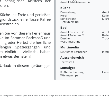
 behaglichen Knistern der
Anzahl Schlafzimmer: 4
ofen.
Küche
Dunstabzug
Gesch
 Küche ins Freie und genießen
Herd
Kaff
grundstück eine Tasse Kaffee
Kühlschrank
Mikr
Tiefkühler: 100 l
nenstrahlen.
Bad
Anzahl Duschen: 2
Anza
en Sie von diesem Ferienhaus
Anzahl Toiletten: 2
Bade
 Sie im Sommer Badespaß und
Dusche
Troc
Waschmaschine
ing oder Herbst die herrliche
langen Spaziergängen und
Multimedia
n einlädt – vielleicht haben
Deutsches Fernsehen
Inter
n etwas Bernstein!
Aussenbereich
Terrasse: 1
 Urlaub in diesem geräumigen
Sonstiges
Fußbodenheizung
Haus
Wärmepumpe
en sich jeweils auf den gewählten Zeitraum zum Zeitpunkt des Druckdatums. Druckdatum ist der 07.08.20