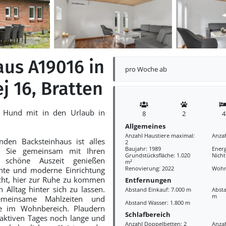
aus A19016 in
pro Woche ab
j 16, Bratten
 Hund mit in den Urlaub in
8
2
4
Allgemeines
Anzahl Haustiere maximal:
Anza
nden Backsteinhaus ist alles
2
Baujahr: 1989
Ener
s Sie gemeinsam mit Ihren
Grundstücksfläche: 1.020
Nich
e schöne Auszeit genießen
m²
Renovierung: 2022
Wohn
chte und moderne Einrichtung
cht, hier zur Ruhe zu kommen
Entfernungen
 Alltag hinter sich zu lassen.
Abstand Einkauf: 7.000 m
Absta
m
emeinsame Mahlzeiten und
Abstand Wasser: 1.800 m
e im Wohnbereich. Plaudern
Schlafbereich
aktiven Tages noch lange und
Anzahl Doppelbetten: 2
Anzah