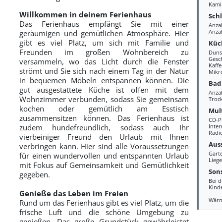
Kami
Willkommen in deinem Ferienhaus
Sch
Das Ferienhaus empfängt Sie mit einer
Anza
Anzah
geräumigen und gemütlichen Atmosphäre. Hier
gibt es viel Platz, um sich mit Familie und
Küc
Freunden im großen Wohnbereich zu
Duns
Gesc
versammeln, wo das Licht durch die Fenster
Kaff
strömt und Sie sich nach einem Tag in der Natur
Mikr
in bequemen Möbeln entspannen können. Die
Bad
gut ausgestattete Küche ist offen mit dem
Anza
Wohnzimmer verbunden, sodass Sie gemeinsam
Troc
kochen oder gemütlich am Esstisch
Mul
zusammensitzen können. Das Ferienhaus ist
CD-P
zudem hundefreundlich, sodass auch Ihr
Inte
Radi
vierbeiniger Freund den Urlaub mit Ihnen
Aus
verbringen kann. Hier sind alle Voraussetzungen
Gart
für einen wundervollen und entspannten Urlaub
Liege
mit Fokus auf Gemeinsamkeit und Gemütlichkeit
Sons
gegeben.
Bei d
Kind
Genieße das Leben im Freien
Wär
Rund um das Ferienhaus gibt es viel Platz, um die
frische Luft und die schöne Umgebung zu
genießen. Das große Grundstück gewährleistet