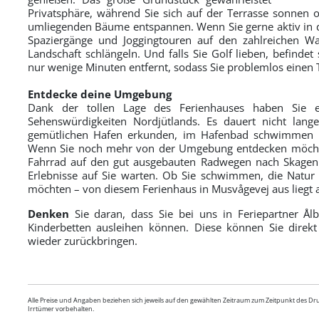
Privatsphäre, während Sie sich auf der Terrasse sonnen
umliegenden Bäume entspannen. Wenn Sie gerne aktiv in der
Spaziergänge und Joggingtouren auf den zahlreichen Wa
Landschaft schlängeln. Und falls Sie Golf lieben, befinde
nur wenige Minuten entfernt, sodass Sie problemlos einen
Entdecke deine Umgebung
Dank der tollen Lage des Ferienhauses haben Sie e
Sehenswürdigkeiten Nordjütlands. Es dauert nicht lan
gemütlichen Hafen erkunden, im Hafenbad schwimmen 
Wenn Sie noch mehr von der Umgebung entdecken möcht
Fahrrad auf den gut ausgebauten Radwegen nach Skagen
Erlebnisse auf Sie warten. Ob Sie schwimmen, die Natu
möchten – von diesem Ferienhaus in Musvågevej aus liegt al
Denken
Sie daran, dass Sie bei uns in Feriepartner Å
Kinderbetten ausleihen können. Diese können Sie dire
wieder zurückbringen.
Alle Preise und Angaben beziehen sich jeweils auf den gewählten Zeitraum zum Zeitpunkt des D
Irrtümer vorbehalten.