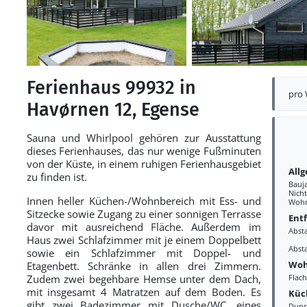
Ferienhaus 99932 in
pro
Havørnen 12, Egense
Sauna und Whirlpool gehören zur Ausstattung
dieses Ferienhauses, das nur wenige Fußminuten
von der Küste, in einem ruhigen Ferienhausgebiet
All
zu finden ist.
Bauj
Nich
Innen heller Küchen-/Wohnbereich mit Ess- und
Wohn
Sitzecke sowie Zugang zu einer sonnigen Terrasse
Ent
davor mit ausreichend Fläche. Außerdem im
Abst
Haus zwei Schlafzimmer mit je einem Doppelbett
Abst
sowie ein Schlafzimmer mit Doppel- und
Woh
Etagenbett. Schränke in allen drei Zimmern.
Zudem zwei begehbare Hemse unter dem Dach,
Flac
mit insgesamt 4 Matratzen auf dem Boden. Es
Küc
gibt zwei Badezimmer mit Dusche/WC, eines
Duns