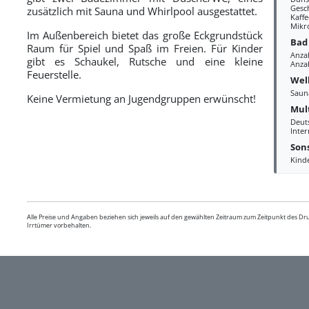
Gesc
zusätzlich mit Sauna und Whirlpool ausgestattet.
Kaff
Mikr
Im Außenbereich bietet das große Eckgrundstück
Bad
Raum für Spiel und Spaß im Freien. Für Kinder
Anza
gibt es Schaukel, Rutsche und eine kleine
Anzah
Feuerstelle.
Wel
Saun
Keine Vermietung an Jugendgruppen erwünscht!
Mul
Deut
Inte
Sons
Kind
Alle Preise und Angaben beziehen sich jeweils auf den gewählten Zeitraum zum Zeitpunkt des D
Irrtümer vorbehalten.