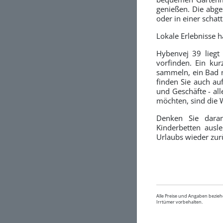
genießen. Die abge
oder in einer schat
Lokale Erlebnisse 
Hybenvej 39 liegt
vorfinden. Ein kur
sammeln, ein Bad 
finden Sie auch au
und Geschäfte - all
möchten, sind die 
Denken Sie daran
Kinderbetten ausl
Urlaubs wieder zur
Alle Preise und Angaben bezieh
Irrtümer vorbehalten.