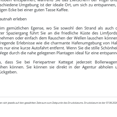
schiedene Umgebung ist der ideale Ort, um sich zu entspannen, 
tigen Ecke bei einer guten Tasse Kaffee.
hautnah erleben
 im gemütlichen Egense, wo Sie sowohl den Strand als auch 
zer Spaziergang führt Sie an die friedliche Küste des Limfjor
nehmen oder einfach dem Rauschen der Wellen lauschen könne
fregende Erlebnisse wie die charmante Hafenumgebung von Hals
es nur eine kurze Autofahrt entfernt. Wenn Sie die stille Schönhe
Wege durch die nahe gelegenen Plantagen ideal für eine entspa
, dass Sie bei Feriepartner Kattegat jederzeit Bollerwage
eihen können. Sie können sie direkt in der Agentur abholen
ückgeben.
en sich jeweils auf den gewählten Zeitraum zum Zeitpunkt des Druckdatums. Druckdatum ist der 07.08.20