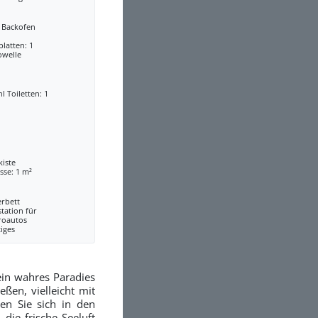
a Backofen
latten: 1
owelle
l Toiletten: 1
kiste
sse: 1 m²
erbett
tation für
roautos
iges
ein wahres Paradies
eßen, vielleicht mit
en Sie sich in den
ie frische Seeluft