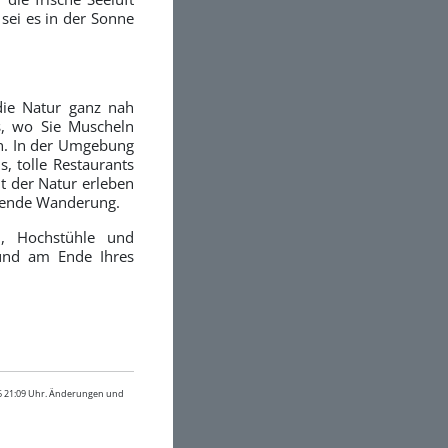
sei es in der Sonne
die Natur ganz nah
ds, wo Sie Muscheln
n. In der Umgebung
, tolle Restaurants
it der Natur erleben
nnende Wanderung.
n, Hochstühle und
 und am Ende Ihres
26 21:09 Uhr. Änderungen und