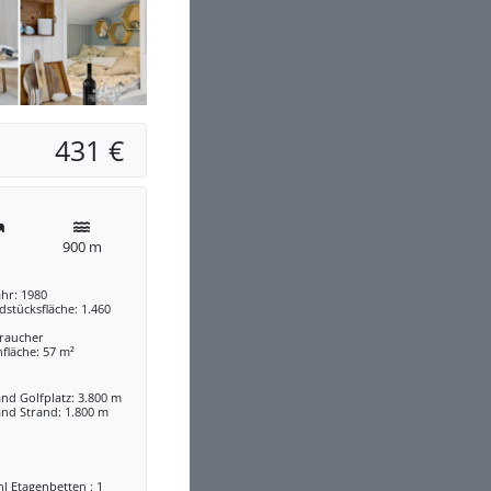
431 €
900 m
hr: 1980
stücksfläche: 1.460
traucher
fläche: 57 m²
nd Golfplatz: 3.800 m
nd Strand: 1.800 m
l Etagenbetten : 1