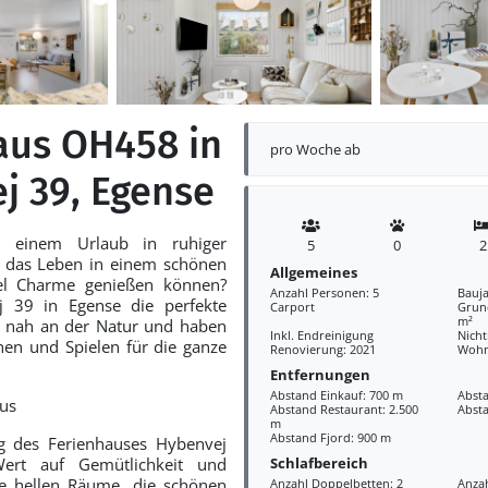
aus OH458 in
pro Woche ab
j 39, Egense
 einem Urlaub in ruhiger
5
0
2
 das Leben in einem schönen
Allgemeines
iel Charme genießen können?
Anzahl Personen: 5
Bauja
j 39 in Egense die perfekte
Carport
Grund
m²
e nah an der Natur und haben
Inkl. Endreinigung
Nich
en und Spielen für die ganze
Renovierung: 2021
Wohn
Entfernungen
Abstand Einkauf: 700 m
Absta
us
Abstand Restaurant: 2.500
Absta
m
Abstand Fjord: 900 m
ng des Ferienhauses Hybenvej
Schlafbereich
ert auf Gemütlichkeit und
ie hellen Räume, die schönen
Anzahl Doppelbetten: 2
Anzah