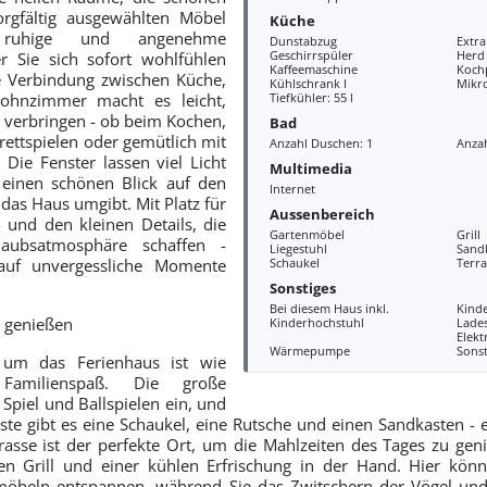
orgfältig ausgewählten Möbel
Küche
 ruhige und angenehme
Dunstabzug
Extr
Geschirrspüler
Herd
r Sie sich sofort wohlfühlen
Kaffeemaschine
Kochp
e Verbindung zwischen Küche,
Kühlschrank l
Mikr
ohnzimmer macht es leicht,
Tiefkühler: 55 l
u verbringen - ob beim Kochen,
Bad
rettspielen oder gemütlich mit
Anzahl Duschen: 1
Anzah
Die Fenster lassen viel Licht
Multimedia
 einen schönen Blick auf den
Internet
das Haus umgibt. Mit Platz für
Aussenbereich
- und den kleinen Details, die
Gartenmöbel
Grill
laubsatmosphäre schaffen -
Liegestuhl
Sand
auf unvergessliche Momente
Schaukel
Terra
Sonstiges
Bei diesem Haus inkl.
Kind
 genießen
Kinderhochstuhl
Lades
Elekt
Wärmepumpe
Sonst
um das Ferienhaus ist wie
 Familienspaß. Die große
 Spiel und Ballspielen ein, und
äste gibt es eine Schaukel, eine Rutsche und einen Sandkasten - 
rasse ist der perfekte Ort, um die Mahlzeiten des Tages zu geni
n Grill und einer kühlen Erfrischung in der Hand. Hier könn
beln entspannen, während Sie das Zwitschern der Vögel und d