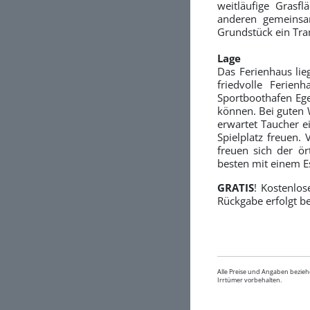
weitläufige Grasf
anderen gemeinsa
Grundstück ein Tra
Lage
Das Ferienhaus lie
friedvolle Ferie
Sportboothafen Eg
können. Bei guten 
erwartet Taucher e
Spielplatz freuen.
freuen sich der ö
besten mit einem E
GRATIS
! Kostenlos
Rückgabe erfolgt b
Alle Preise und Angaben bezieh
Irrtümer vorbehalten.