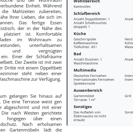
Wohnbereich
 verbundene Einheit. Während
Kaminofen
ie Mahlzeiten zubereiten,
Schlafbereich
ähe Ihrer Lieben, die sich im
Anzahl Doppelbetten: 1
Anzah
annen. Das fertige Essen
Anzahl Schlafcouches
(doppel): 1
sstisch, der in der Nähe des
Küche
 platziert ist. Komfortable
el laden im Wohnraum zu
Geschirrspüler
Herd
Kaffeemaschine
Kühls
estunden, unterhaltsamen
Tiefkühler: 43 l
Wass
den und vergnügten
Bad
 ein. Einer der Schlafräume
Anzahl Duschen: 1
Anzah
elbett. Der Zweite ist mit zwei
Waschmaschine
er Dritte mit einem Dppeltbett
Multimedia
ezimmer steht neben einer
Deutsches Fernsehen
Inter
Waschmaschine zur Verfügung.
Internationales Fernsehen
Inter
Spielekonsole
Aussenbereich
aum gelangen Sie hinaus auf
Gartenmöbel
Grill
Terrasse: 1 m²
. Die eine Terrasse weist gen
Sonstiges
se abgeschirmt und mit einer
 Die nach Westen gerichtete
Das Aufladen von
Sonst
Elektroautos ist nicht
gt hingegen über einen
erlaubt
ndschutz. Nach erholsamen
en Gartenmöbeln lädt die