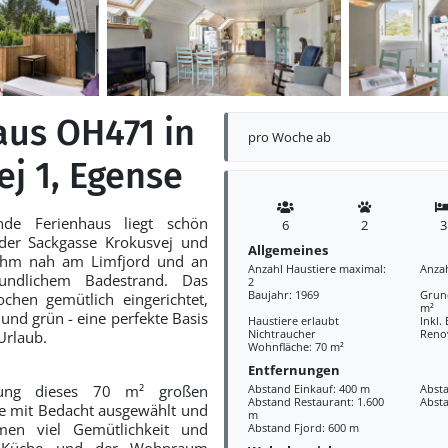
aus OH471 in
pro Woche ab
j 1, Egense
nde Ferienhaus liegt schön
6
2
3
der Sackgasse Krokusvej und
Allgemeines
nehm nah am Limfjord und an
Anzahl Haustiere maximal:
Anza
eundlichem Badestrand. Das
2
Baujahr: 1969
Grund
chen gemütlich eingerichtet,
m²
 und grün - eine perfekte Basis
Haustiere erlaubt
Inkl.
Nichtraucher
Reno
Urlaub.
Wohnfläche: 70 m²
Entfernungen
htung dieses 70 m² großen
Abstand Einkauf: 400 m
Absta
Abstand Restaurant: 1.600
Abst
e mit Bedacht ausgewählt und
m
men viel Gemütlichkeit und
Abstand Fjord: 600 m
e Küche und der Wohnraum