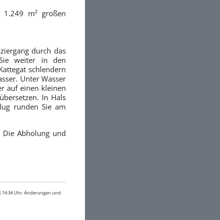
m 1.249 m² großen
aziergang durch das
Sie weiter in den
attegat schlendern
asser. Unter Wasser
r auf einen kleinen
übersetzen. In Hals
flug runden Sie am
n. Die Abholung und
26 14:34 Uhr. Änderungen und