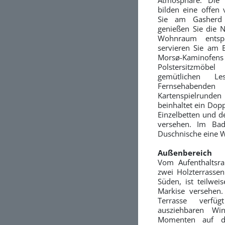
bilden eine offen
Sie am Gasherd d
genießen Sie die N
Wohnraum entsp
servieren Sie am E
Morsø-Kaminofens
Polstersitzmöb
gemütlichen Les
Fernsehaben
Kartenspielrunden
beinhaltet ein Dopp
Einzelbetten und d
versehen. Im Bad
Duschnische eine 
Außenbereich
Vom Aufenthaltsr
zwei Holzterrassen
Süden, ist teilwei
Markise versehen.
Terrasse verfü
ausziehbaren Wi
Momenten auf d