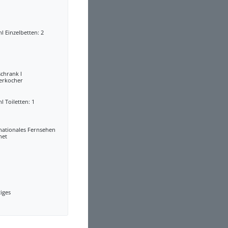
l Einzelbetten: 2
chrank l
erkocher
l Toiletten: 1
nationales Fernsehen
net
iges