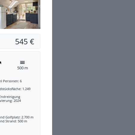
545 €
500 m
hl Personen: 6
stücksfläche: 1.249
 Endreinigung
vierung: 2024
nd Golfplatz: 2.700 m
and Strand: 500 m