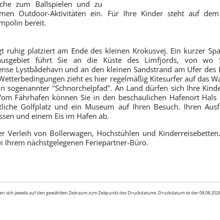
läche zum Ballspielen und zu
men Outdoor-Aktivitäten ein. Für Ihre Kinder steht auf de
mpolin bereit.
gt ruhig platziert am Ende des kleinen Krokusvej. Ein kurzer Sp
nhausgebiet führt Sie an die Küste des Limfjords, von wo 
ense Lystbådehavn und an den kleinen Sandstrand am Ufer des K
Wetterbedingungen zieht es hier regelmäßig Kitesurfer auf das W
in sogenannter "Schnorchelpfad". An Land dürfen sich Ihre Kinde
 Vom Fährhafen können Sie in den beschaulichen Hafenort Hals 
rtliche Golfplatz und ein Museum auf Ihren Besuch. Ihren Aus
ssen und einem Eis im Hafen ab.
er Verleih von Bollerwagen, Hochstühlen und Kinderreisebette
ei Ihrem nächstgelegenen Feriepartner-Büro.
en sich jeweils auf den gewählten Zeitraum zum Zeitpunkt des Druckdatums. Druckdatum ist der 08.08.20