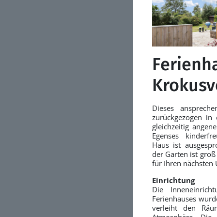
Ferienh
Krokusve
Dieses anspreche
zurückgezogen in 
gleichzeitig ange
Egenses kinderfr
Haus ist ausgespro
der Garten ist groß
für Ihren nächsten 
Einrichtung
Die Inneneinric
Ferienhauses wurd
verleiht den Räu
Atmosphäre. Di