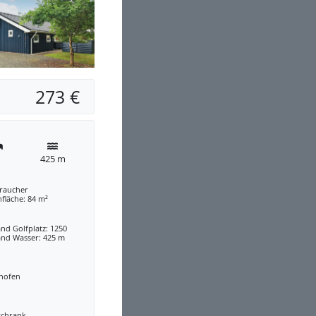
273 €
425 m
traucher
fläche: 84 m²
nd Golfplatz: 1250
and Wasser: 425 m
nofen
schrank