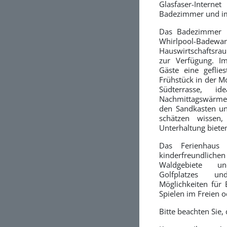
Glasfaser-Intern
Badezimmer und im
Das Badezimmer i
Whirlpool-Badew
Hauswirtschaftsra
zur Verfügung. I
Gäste eine geflies
Frühstück in der M
Südterrasse, 
Nachmittagswärme.
den Sandkasten un
schätzen wissen
Unterhaltung biete
Das Ferienhaus
kinderfreundlich
Waldgebiete u
Golfplatzes un
Möglichkeiten für
Spielen im Freien 
Bitte beachten Sie,