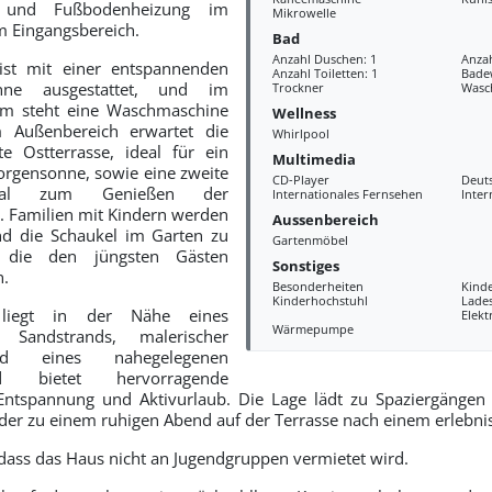
et und Fußbodenheizung im
Mikrowelle
 Eingangsbereich.
Bad
Anzahl Duschen: 1
Anza
st mit einer entspannenden
Anzahl Toiletten: 1
Bade
anne ausgestattet, und im
Trockner
Wasc
um steht eine Waschmaschine
Wellness
m Außenbereich erwartet die
Whirlpool
te Ostterrasse, ideal für ein
Multimedia
orgensonne, sowie eine zweite
CD-Player
Deut
ideal zum Genießen der
Internationales Fernsehen
Inter
 Familien mit Kindern werden
Aussenbereich
d die Schaukel im Garten zu
Gartenmöbel
, die den jüngsten Gästen
Sonstiges
n.
Besonderheiten
Kind
Kinderhochstuhl
Lades
 liegt in der Nähe eines
Elekt
Wärmepumpe
en Sandstrands, malerischer
nd eines nahegelegenen
d bietet hervorragende
 Entspannung und Aktivurlaub. Die Lage lädt zu Spaziergängen
oder zu einem ruhigen Abend auf der Terrasse nach einem erlebnis
 dass das Haus nicht an Jugendgruppen vermietet wird.