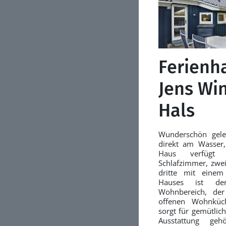
Ferienh
Jens Win
Hals
Wunderschön gele
direkt am Wasser
Haus verfügt 
Schlafzimmer, zwe
dritte mit einem
Hauses ist de
Wohnbereich, de
offenen Wohnküch
sorgt für gemütli
Ausstattung geh