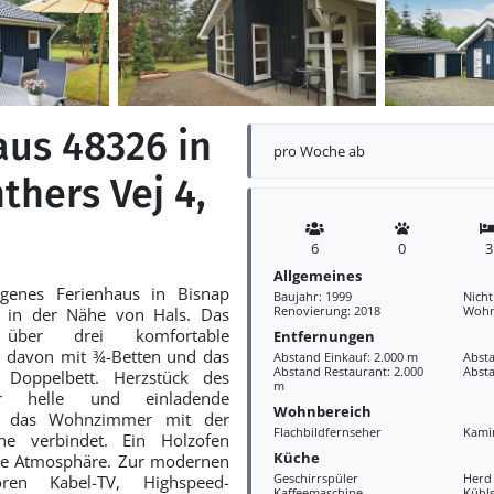
aus 48326 in
pro Woche ab
thers Vej 4,
6
0
3
Allgemeines
genes Ferienhaus in Bisnap
Baujahr: 1999
Nich
Renovierung: 2018
Wohn
, in der Nähe von Hals. Das
über drei komfortable
Entfernungen
i davon mit ¾-Betten und das
Abstand Einkauf: 2.000 m
Absta
Abstand Restaurant: 2.000
Abst
 Doppelbett. Herzstück des
m
r helle und einladende
Wohnbereich
r das Wohnzimmer mit der
Flachbildfernseher
Kami
e verbindet. Ein Holzofen
Küche
che Atmosphäre. Zur modernen
Geschirrspüler
Herd
ören Kabel-TV, Highspeed-
Kaffeemaschine
Kühl