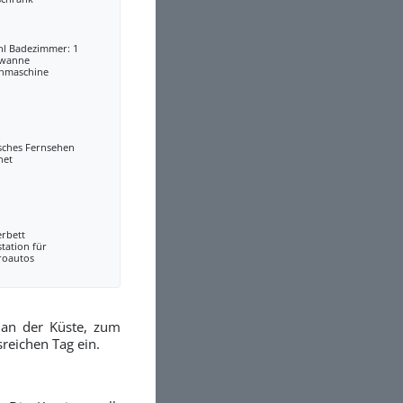
hl Badezimmer: 1
wanne
hmaschine
sches Fernsehen
net
erbett
tation für
roautos
 an der Küste, zum
reichen Tag ein.