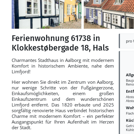
Ferienwohnung 61738 in
pro
Klokkestøbergade 18, Hals
Charmantes Stadthaus in Aalborg mit modernem
Komfort in historischem Ambiente, nahe dem
Limfjord!
All
Bauj
Hier wohnen Sie direkt im Zentrum von Aalborg,
Reno
nur wenige Schritte von der Fußgängerzone,
Ent
Einkaufsmöglichkeiten, einem großen
Abst
Einkaufszentrum und dem wunderschönen
Abst
Limfjord entfernt. Das 1820 erbaute und 2025
Woh
sorgfältig renovierte Haus verbindet historischen
Flac
Charme mit modernem Komfort – ein perfekter
Küc
Ausgangspunkt für Ihren Aufenthalt im Herzen
Gefr
der Stadt.
Kühl