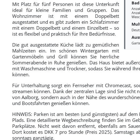
Bad
Mit Platz für fünf Personen ist diese Unterkunft
Anza
ideal für kleine Familien und Gruppen. Das
Anzah
Wohnzimmer ist mit einem Doppelbett
Wasc
ausgestattet und es gibt zudem ein Schlafzimmer
Mul
mit einem Doppelbett und einem Einzelbett – so
Deut
ist es flexibel und praktisch für Ihre Bedürfnisse.
Aus
Gart
Die gut ausgestattete Küche lädt zu gemütlichen
Mahlzeiten ein. Im schönen Wintergarten mit
Gartenmöbeln und Grill können Sie herrliche
Sommerabende in Ruhe genießen. Das Haus bietet außerd
mit Waschmaschine und Trockner, sodass Sie während Ihr
können.
Für Unterhaltung sorgt ein Fernseher mit Chromecast, sod
streamen können. Dank der zentralen Lage sind Sie nicht n
von Aalborg, sondern auch in der Nähe des wunderschönen
und Bootsfahrten genießen können.
HINWEIS: Parken ist am besten (und günstigsten) auf dem 
Plads. Eine detaillierte Wegbeschreibung finden Sie im Ge
Parkplätze. Nicht weit davon entfernt, ebenfalls am Sauer
Dort kostet es DKK 7 pro Stunde (Preis 2025). Samstags ab
sonntags ganztägig.