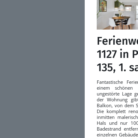
Ferienw
1127 in 
135, 1. s
Fantastische Fer
einem schönen 
ungestörte Lage 
der Wohnung gibt
Balkon, von dem S
Die komplett reno
inmitten maleris
Hals und nur 100
Badestrand entfer
einzelnen Gebäude