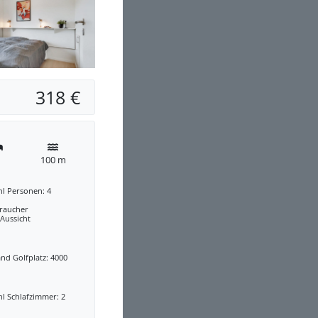
318 €
100 m
hl Personen: 4
traucher
 Aussicht
nd Golfplatz: 4000
l Schlafzimmer: 2