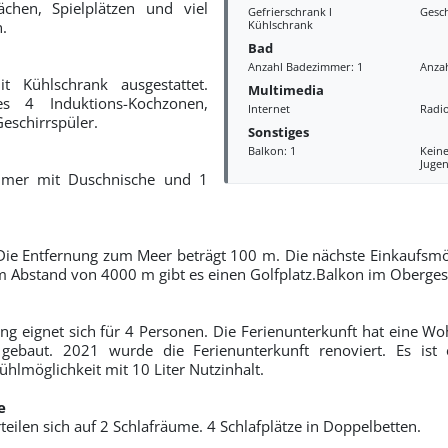
ächen, Spielplätzen und viel
Gefrierschrank l
Gesch
.
Kühlschrank
Bad
Anzahl Badezimmer: 1
Anzah
t Kühlschrank ausgestattet.
Multimedia
s 4 Induktions-Kochzonen,
Internet
Radi
eschirrspüler.
Sonstiges
Balkon: 1
Kein
Juge
mmer mit Duschnische und 1
Die Entfernung zum Meer beträgt 100 m. Die nächste Einkaufsmög
em Abstand von 4000 m gibt es einen Golfplatz.Balkon im Oberges
g eignet sich für 4 Personen. Die Ferienunterkunft hat eine W
baut. 2021 wurde die Ferienunterkunft renoviert. Es ist 
ühlmöglichkeit mit 10 Liter Nutzinhalt.
e
rteilen sich auf 2 Schlafräume. 4 Schlafplätze in Doppelbetten.