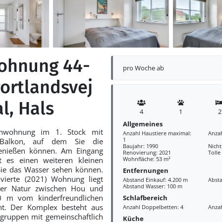
ohnung 44-
pro Woche ab
Portlandsvej
al, Hals
4
1
2
Allgemeines
ienwohnung im 1. Stock mit
Anzahl Haustiere maximal:
Anza
1
Balkon, auf dem Sie die
Baujahr: 1990
Nich
genießen können. Am Eingang
Renovierung: 2021
Tolle
 es einen weiteren kleinen
Wohnfläche: 53 m²
ie das Wasser sehen können.
Entfernungen
vierte (2021) Wohnung liegt
Abstand Einkauf: 4.200 m
Absta
Abstand Wasser: 100 m
cher Natur zwischen Hou und
 m vom kinderfreundlichen
Schlafbereich
nt. Der Komplex besteht aus
Anzahl Doppelbetten: 4
Anzah
gruppen mit gemeinschaftlich
Küche