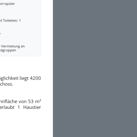
irrspüler
l Toiletten: 1
o
e Vermietung an
ndgruppen
lichkeit liegt 4200
choss.
ohnfläche von 53 m²
erlaubt 1 Haustier