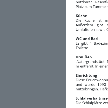
nutzbaren Rasenfl
Platz zum Tummeln
Küche
Die Küche ist mi
Außerdem gibt e
Umluftofen sowie G
WC und Bad
Es gibt 1 Badezi
Toilette.
Draußen
.Naturgrundstück. 
m entfernt. In ein
Einrichtung
Diese Ferienwohnun
und wurde 1990 ge
mitzubringen. Tiefk
Schlafverhältniss
Die Schlafplätze ve