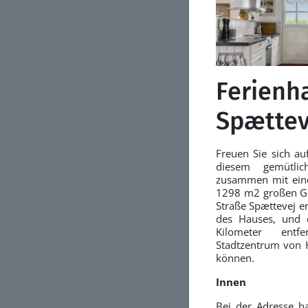
Ferienh
Spættev
Freuen Sie sich au
diesem gemütlic
zusammen mit ein
1298 m2 großen Gru
Straße Spættevej e
des Hauses, und 
Kilometer ent
Stadtzentrum von H
können.
Innen
Bei der Adresse ha