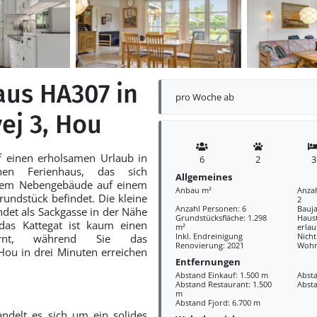
aus HA307 in
pro Woche ab
ej 3, Hou
f einen erholsamen Urlaub in
6
2
3
hen Ferienhaus, das sich
Allgemeines
em Nebengebäude auf einem
Anbau m²
Anzah
ndstück befindet. Die kleine
2
Anzahl Personen: 6
Bauja
ndet als Sackgasse in der Nähe
Grundstücksfläche: 1.298
Haus
das Kattegat ist kaum einen
m²
erlau
Inkl. Endreinigung
Nich
fernt, während Sie das
Renovierung: 2021
Wohn
ou in drei Minuten erreichen
Entfernungen
Abstand Einkauf: 1.500 m
Absta
Abstand Restaurant: 1.500
Abst
m
Abstand Fjord: 6.700 m
ndelt es sich um ein solides