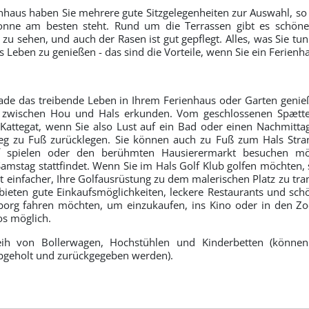
haus haben Sie mehrere gute Sitzgelegenheiten zur Auswahl, so d
onne am besten steht. Rund um die Terrassen gibt es schön
zu sehen, und auch der Rasen ist gut gepflegt. Alles, was Sie tun
Leben zu genießen - das sind die Vorteile, wenn Sie ein Ferienh
ade das treibende Leben in Ihrem Ferienhaus oder Garten genie
 zwischen Hou und Hals erkunden. Vom geschlossenen Spættev
Kattegat, wenn Sie also Lust auf ein Bad oder einen Nachmitt
g zu Fuß zurücklegen. Sie können auch zu Fuß zum Hals Str
f spielen oder den berühmten Hausierermarkt besuchen mö
amstag stattfindet. Wenn Sie im Hals Golf Klub golfen möchten, s
t einfacher, Ihre Golfausrüstung zu dem malerischen Platz zu tra
bieten gute Einkaufsmöglichkeiten, leckere Restaurants und sch
borg fahren möchten, um einzukaufen, ins Kino oder in den Zoo
os möglich.
eih von Bollerwagen, Hochstühlen und Kinderbetten (könne
bgeholt und zurückgegeben werden).