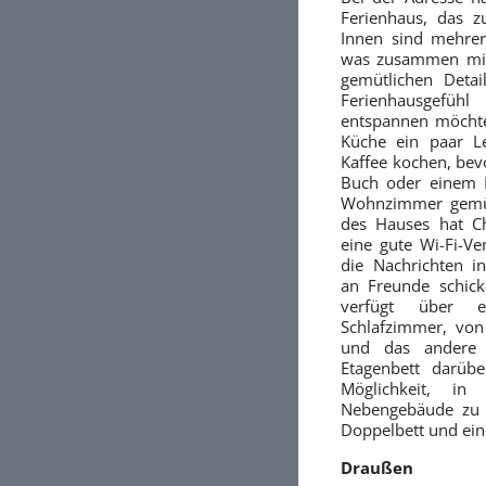
Ferienhaus, das z
Innen sind mehrer
was zusammen mit
gemütlichen Deta
Ferienhausgefüh
entspannen möchte
Küche ein paar L
Kaffee kochen, bev
Buch oder einem 
Wohnzimmer gemüt
des Hauses hat C
eine gute Wi-Fi-Ve
die Nachrichten i
an Freunde schic
verfügt über 
Schlafzimmer, von
und das andere 
Etagenbett darüb
Möglichkeit, in
Nebengebäude zu 
Doppelbett und ein
Draußen