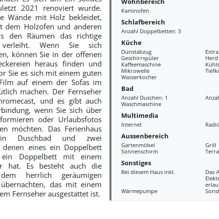
Wohnbereich
uletzt 2021 renoviert wurde.
Kaminofen
e Wände mit Holz bekleidet,
Schlafbereich
 dem Holzofen und anderen
Anzahl Doppelbetten: 3
ils den Räumen das richtige
Küche
l verleiht. Wenn Sie sich
Dunstabzug
Extr
n, können Sie in der offenen
Geschirrspüler
Herd
eckereien heraus finden und
Kaffeemaschine
Kühls
Mikrowelle
Tiefk
or Sie es sich mit einem guten
Wasserkocher
Film auf einem der Sofas im
Bad
lich machen. Der Fernseher
Anzahl Duschen: 1
Anzah
hromecast, und es gibt auch
Waschmaschine
rbindung, wenn Sie sich über
Multimedia
nformieren oder Urlaubsfotos
Internet
Radi
ken möchten. Das Ferienhaus
Aussenbereich
ein Duschbad und zwei
Gartenmöbel
Grill
 denen eines ein Doppelbett
Sonnenschirm
Terra
ein Doppelbett mit einem
Sonstiges
er hat. Es besteht auch die
Bei diesem Haus inkl.
Das 
 dem herrlich geräumigen
Elekt
übernachten, das mit einem
erlau
Wärmepumpe
Sonst
em Fernseher ausgestattet ist.