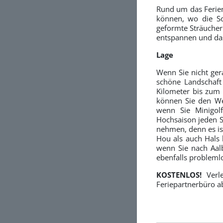
Rund um das Ferien
können, wo die S
geformte Sträucher 
entspannen und das 
Lage
Wenn Sie nicht ger
schöne Landschaft
Kilometer bis zum 
können Sie den We
wenn Sie Minigol
Hochsaison jeden S
nehmen, denn es is
Hou als auch Hals 
wenn Sie nach Aal
ebenfalls probleml
KOSTENLOS!
Verl
Feriepartnerbüro a