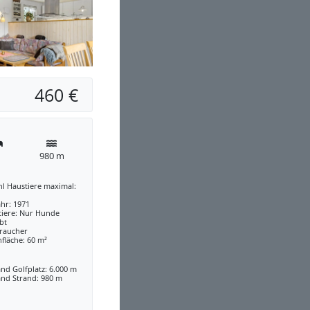
460 €
980 m
l Haustiere maximal:
hr: 1971
tiere: Nur Hunde
bt
traucher
fläche: 60 m²
nd Golfplatz: 6.000 m
and Strand: 980 m