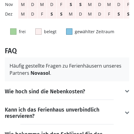
M
D
M
D
F
S
S
M
D
M
D
F
M
D
F
S
S
M
D
M
D
F
S
S
frei
belegt
gewählter Zeitraum
FAQ
Häufig gestellte Fragen zu Ferienhäusern unseres
Partners
Novasol
.
Wie hoch sind die Nebenkosten?
Kann ich das Ferienhaus unverbindlich
reservieren?