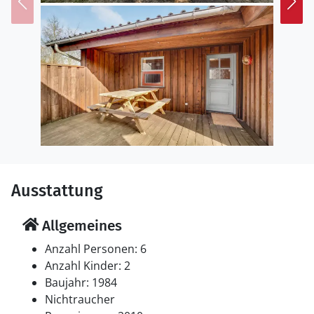
am Ausgang des Limfjords zum Kattegat ist ca. 4 km
von hier entfernt, dort gibt es Geschäfte, köstliche
Restaurants und einen aktiven Fischereihafen, von
dem aus es auch gute Angelmöglichkeiten gibt, dort
fährt auch eine kleine Fähre nach Egense, die sich auf
der Südseite des Fjords befindet.
Freuen Sie sich auf ein naturnahes Ferienhaus mit
einigen unterschiedlichen Räumlichkeiten
Ausstattung
Allgemeines
Anzahl Personen: 6
Anzahl Kinder: 2
Baujahr: 1984
Nichtraucher