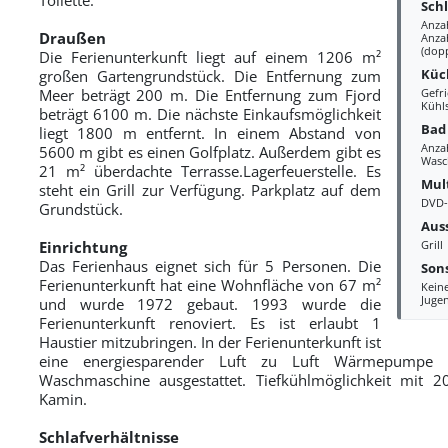
Sch
Anza
Draußen
Anza
(dopp
Die Ferienunterkunft liegt auf einem 1206 m²
Küc
großen Gartengrundstück. Die Entfernung zum
Meer beträgt 200 m. Die Entfernung zum Fjord
Gefri
Kühl
beträgt 6100 m. Die nächste Einkaufsmöglichkeit
Bad
liegt 1800 m entfernt. In einem Abstand von
Anza
5600 m gibt es einen Golfplatz. Außerdem gibt es
Wasc
21 m² überdachte Terrasse.Lagerfeuerstelle. Es
Mul
steht ein Grill zur Verfügung. Parkplatz auf dem
DVD-
Grundstück.
Aus
Einrichtung
Grill
Das Ferienhaus eignet sich für 5 Personen. Die
Sons
Ferienunterkunft hat eine Wohnfläche von 67 m²
Kein
Juge
und wurde 1972 gebaut. 1993 wurde die
Ferienunterkunft renoviert. Es ist erlaubt 1
Haustier mitzubringen. In der Ferienunterkunft ist
eine energiesparender Luft zu Luft Wärmepumpe ins
Waschmaschine ausgestattet. Tiefkühlmöglichkeit mit 2
Kamin.
Schlafverhältnisse