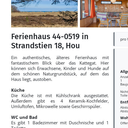
Ferienhaus 44-0519 in
pro
Strandstien 18, Hou
Ein authentisches, älteres Ferienhaus mit
fantastischem Blick über das Kattegat. Hier
können sich Erwachsene, Kinder und Hunde auf
All
dem schönen Naturgrundstück, auf dem das
Anza
Haus liegt, austoben.
1
Bauj
Küche
Nich
Die Küche ist mit Kühlschrank ausgestattet.
Tolle
Außerdem gibt es 4 Keramik-Kochfelder,
Ent
Umluftofen, Mikrowelle sowie Geschirrspüler.
Abst
Abst
WC und Bad
Woh
Es gibt 1 Badezimmer mit Duschnische und 1
Offe
Toilette.