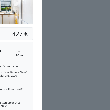
427 €
490 m
hl Personen: 4
stücksfläche: 450 m²
vierung: 2020
nd Golfplatz: 6200
hl Schlafcouches
el): 2