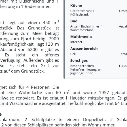
mmer mit Duschnische und 1
Küche
nheizung in 1 Badezimmer.
Gefrierschrank l
Gesch
Kühlschrank
Bad
unft liegt auf einem 450 m²
Anzahl Badezimmer: 1
Anzah
dstück. Das Grundstück ist
Waschmaschine
Entfernung zum Meer beträgt
Multimedia
nung zum Fjord beträgt 7900
Internet
kaufsmöglichkeit liegt 120 m
Aussenbereich
m Abstand von 6200 m gibt es
Grill
Terra
z. Es steht ein offenes
 Verfügung. Außerdem gibt es
Sonstiges
sse. Es steht ein Grill zur
Besonderheiten
Fußb
Keine Vermietung an
tz auf dem Grundstück.
Jugendgruppen
net sich für 4 Personen. Die
t hat eine Wohnfläche von 60 m² und wurde 1957 gebaut
eilweise renoviert. Es ist erlaubt 1 Haustier mitzubringen. Es 
t mit Waschmaschine ausgestattet. Tiefkühlmöglichkeit mit 64 Lite
e
hlafraum. 2 Schlafplätze in einem Doppelbett. 2 Schla
 2 von diesen Schlafplätzen befinden sich im Wohnzimmer.