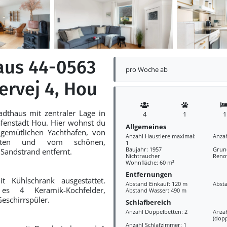
aus 44-0563
pro Woche ab
ervej 4, Hou
adthaus mit zentraler Lage in
4
1
1
fenstadt Hou. Hier wohnst du
Allgemeines
gemütlichen Yachthafen, von
Anzahl Haustiere maximal:
Anza
hkeiten und vom schönen,
1
Baujahr: 1957
Grund
 Sandstrand entfernt.
Nichtraucher
Reno
Wohnfläche: 60 m²
Entfernungen
t Kühlschrank ausgestattet.
Abstand Einkauf: 120 m
Absta
es 4 Keramik-Kochfelder,
Abstand Wasser: 490 m
eschirrspüler.
Schlafbereich
Anzahl Doppelbetten: 2
Anza
(dopp
Anzahl Schlafzimmer: 1