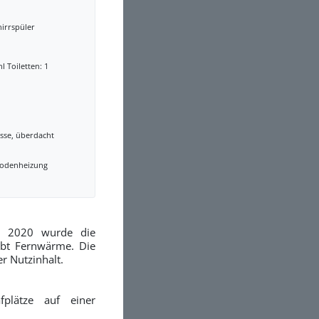
irrspüler
l Toiletten: 1
sse, überdacht
odenheizung
. 2020 wurde die
gibt Fernwärme. Die
r Nutzinhalt.
fplätze auf einer