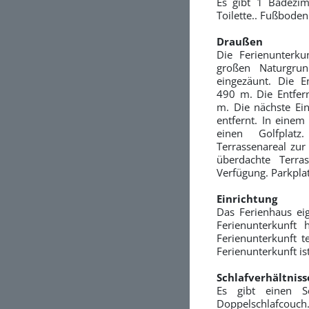
Es gibt 1 Badezi
Toilette.. Fußbode
Draußen
Die Ferienunterk
großen Naturgrun
eingezäunt. Die 
490 m. Die Entfer
m. Die nächste Ein
entfernt. In eine
einen Golfplat
Terrassenareal zur
überdachte Terra
Verfügung. Parkpla
Einrichtung
Das Ferienhaus eig
Ferienunterkunf
Ferienunterkunft t
Ferienunterkunft is
Schlafverhältniss
Es gibt einen Sc
Doppelschlafcouch.