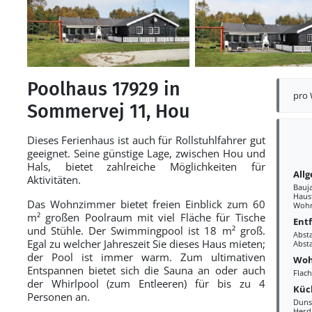
Poolhaus 17929 in
pro
Sommervej 11, Hou
Dieses Ferienhaus ist auch für Rollstuhlfahrer gut
geeignet. Seine günstige Lage, zwischen Hou und
Hals, bietet zahlreiche Möglichkeiten für
All
Aktivitäten.
Bauj
Haust
Das Wohnzimmer bietet freien Einblick zum 60
Wohn
m² großen Poolraum mit viel Fläche für Tische
Ent
und Stühle. Der Swimmingpool ist 18 m² groß.
Abst
Egal zu welcher Jahreszeit Sie dieses Haus mieten;
Abst
der Pool ist immer warm. Zum ultimativen
Woh
Entspannen bietet sich die Sauna an oder auch
Flac
der Whirlpool (zum Entleeren) für bis zu 4
Küc
Personen an.
Duns
Herd