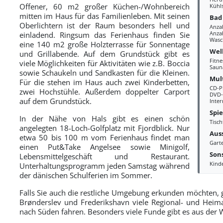
Offener, 60 m2 großer Küchen-/Wohnbereich
Kühl
mitten im Haus für das Familienleben. Mit seinen
Bad
Oberlichtern ist der Raum besonders hell und
Anza
Anzah
einladend. Ringsum das Ferienhaus finden Sie
Wasc
eine 140 m2 große Holzterrasse für Sonnentage
Wel
und Grillabende. Auf dem Grundstück gibt es
Fitne
viele Möglichkeiten für Aktivitäten wie z.B. Boccia
Saun
sowie Schaukeln und Sandkasten für die Kleinen.
Mul
Für die stehen im Haus auch zwei Kinderbetten,
CD-P
zwei Hochstühle. Außerdem doppelter Carport
DVD-
auf dem Grundstück.
Inter
Spi
In der Nähe von Hals gibt es einen schön
Tisch
angelegten 18-Loch-Golfplatz mit Fjordblick. Nur
Aus
etwa 50 bis 100 m vom Ferienhaus findet man
Gart
einen Put&Take Angelsee sowie Minigolf,
Sons
Lebensmittelgeschäft und Restaurant.
Kind
Unterhaltungsprogramm jeden Samstag während
der dänischen Schulferien im Sommer.
Falls Sie auch die restliche Umgebung erkunden möchten, g
Brønderslev und Frederikshavn viele Regional- und Heima
nach Süden fahren. Besonders viele Funde gibt es aus der W