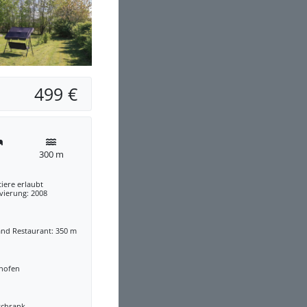
499 €
300 m
iere erlaubt
vierung: 2008
and Restaurant: 350 m
nofen
schrank