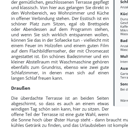
Sch
der gemütlichen, geschlossenen Terrasse gepflegt
und klassisch. Von hier aus gelangen Sie direkt in
Anza
den Wohnbereich, wo Wohnzimmer und Küche
Küc
in offener Verbindung stehen. Der Esstisch ist ein
Duns
Gesc
schöner Platz zum Sitzen, egal ob Brettspiele
Kaff
oder Abendessen auf dem Programm stehen,
Mikr
und wenn Sie sich wirklich entspannen wollen,
Wass
können Sie das in der Sofaecke tun - vielleicht mit
Bad
einem Feuer im Holzofen und einem guten Film
Anza
Wasc
auf dem Flachbildfernseher, der mit Chromecast
angestattet ist. Ein schönes Badezimmer und ein
Mul
kleiner Abstellraum mit Waschmaschine gehören
Inter
ebenfalls zum Grundriss, ebenso wie zwei gute
Aus
Schlafzimmer, in denen man sich auf einen
Gart
langen Schlaf freuen kann.
Terra
Sons
Draußen
Bei d
Die überdachte Terrasse ist an beiden Seiten
Wär
abgeschirmt, so dass es auch an einem etwas
windigen Tag schön sein kann, hier zu sitzen. Der
offene Teil der Terrasse ist eine gute Wahl, wenn
die Sonne hoch über Øster Hurup steht - dann braucht ma
kühles Getränk zu finden, und das Urlaubsleben ist komple