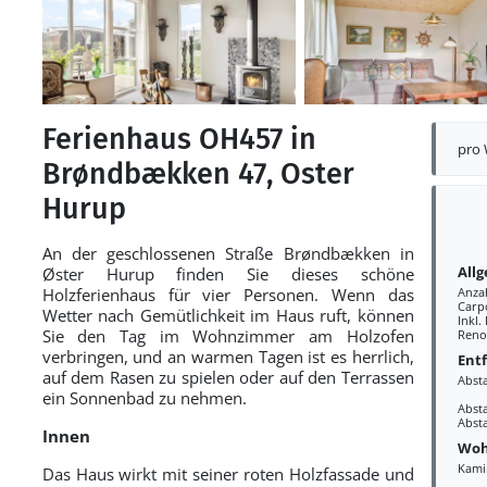
Ferienhaus OH457 in
pro
Brøndbækken 47, Oster
Hurup
An der geschlossenen Straße Brøndbækken in
All
Øster Hurup finden Sie dieses schöne
Holzferienhaus für vier Personen. Wenn das
Anza
Carp
Wetter nach Gemütlichkeit im Haus ruft, können
Inkl.
Sie den Tag im Wohnzimmer am Holzofen
Reno
verbringen, und an warmen Tagen ist es herrlich,
Ent
auf dem Rasen zu spielen oder auf den Terrassen
Abst
ein Sonnenbad zu nehmen.
Abst
Abst
Innen
Woh
Kami
Das Haus wirkt mit seiner roten Holzfassade und