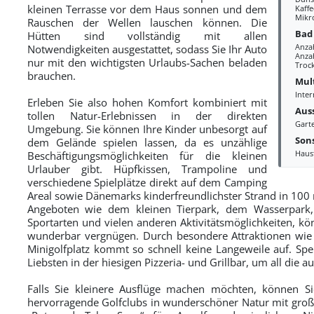
kleinen Terrasse vor dem Haus sonnen und dem
Kaff
Mikr
Rauschen der Wellen lauschen können. Die
Bad
Hütten sind vollständig mit allen
Anza
Notwendigkeiten ausgestattet, sodass Sie Ihr Auto
Anzah
nur mit den wichtigsten Urlaubs-Sachen beladen
Troc
brauchen.
Mul
Inter
Erleben Sie also hohen Komfort kombiniert mit
Aus
tollen Natur-Erlebnissen in der direkten
Gart
Umgebung. Sie können Ihre Kinder unbesorgt auf
Sons
dem Gelände spielen lassen, da es unzählige
Haus
Beschäftigungsmöglichkeiten für die kleinen
Urlauber gibt. Hüpfkissen, Trampoline und
verschiedene Spielplätze direkt auf dem Camping
Areal sowie Dänemarks kinderfreundlichster Strand in 100 
Angeboten wie dem kleinen Tierpark, dem Wasserpark, 
Sportarten und vielen anderen Aktivitätsmöglichkeiten, kö
wunderbar vergnügen. Durch besondere Attraktionen wie 
Minigolfplatz kommt so schnell keine Langeweile auf. Spe
Liebsten in der hiesigen Pizzeria- und Grillbar, um all die 
Falls Sie kleinere Ausflüge machen möchten, können Si
hervorragende Golfclubs in wunderschöner Natur mit großar