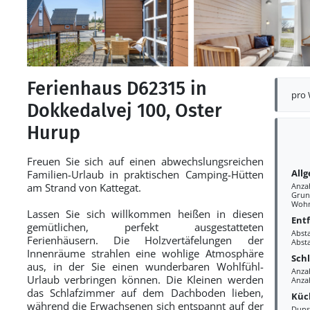
Ferienhaus D62315 in
pro
Dokkedalvej 100, Oster
Hurup
Freuen Sie sich auf einen abwechslungsreichen
All
Familien-Urlaub in praktischen Camping-Hütten
am Strand von Kattegat.
Anza
Grun
Wohn
Lassen Sie sich willkommen heißen in diesen
Ent
gemütlichen, perfekt ausgestatteten
Abst
Ferienhäusern. Die Holzvertäfelungen der
Abst
Innenräume strahlen eine wohlige Atmosphäre
Sch
aus, in der Sie einen wunderbaren Wohlfühl-
Anza
Urlaub verbringen können. Die Kleinen werden
Anza
das Schlafzimmer auf dem Dachboden lieben,
Küc
während die Erwachsenen sich entspannt auf der
Duns