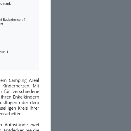
schrank
hl Badezimmer: 1
he
sse: 1
 dem Camping Areal
 Kinderherzen. Mit
n für verschiedene
 ihren Enkelkindern
ausflügen oder dem
elligen Kreis Ihrer
verarbeiten.
en Autostunde zwei
. Entdecken Sie die