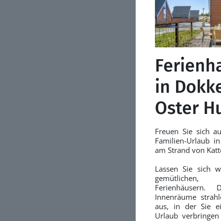
Ferienh
in Dokk
Oster H
Freuen Sie sich a
Familien-Urlaub i
am Strand von Katt
Lassen Sie sich 
gemütlichen, 
Ferienhäusern. 
Innenräume strah
aus, in der Sie 
Urlaub verbringen