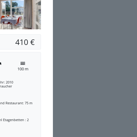
410 €
100 m
hr: 2010
traucher
and Restaurant: 75 m
l Etagenbetten : 2