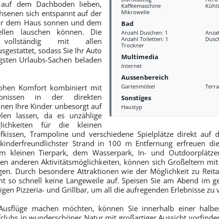
 auf dem Dachboden lieben,
Kaffeemaschine
Kühl
senen sich entspannt auf der
Mikrowelle
vor dem Haus sonnen und dem
Bad
llen lauschen können. Die
Anzahl Duschen: 1
Anza
Anzahl Toiletten: 1
Dusc
vollständig mit allen
Trockner
gestattet, sodass Sie Ihr Auto
Multimedia
gsten Urlaubs-Sachen beladen
Internet
Aussenbereich
hohen Komfort kombiniert mit
Gartenmöbel
Terra
lebnissen in der direkten
Sonstiges
en Ihre Kinder unbesorgt auf
Haustyp
len lassen, da es unzählige
glichkeiten für die kleinen
pfkissen, Trampoline und verschiedene Spielplätze direkt auf
inderfreundlichster Strand in 100 m Entfernung erfreuen die
 kleinen Tierpark, dem Wasserpark, In- und Outdoorplätze
len anderen Aktivitätsmöglichkeiten, können sich Großeltern mit
en. Durch besondere Attraktionen wie der Möglichkeit zu Reit
t so schnell keine Langeweile auf. Speisen Sie am Abend im ges
sigen Pizzeria- und Grillbar, um all die aufregenden Erlebnisse zu 
e Ausflüge machen möchten, können Sie innerhalb einer halb
clubs in wunderschöner Natur mit großartiger Aussicht vorfinden