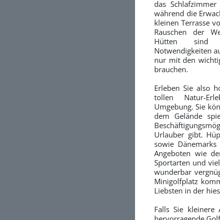
das Schlafzimmer
während die Erwach
kleinen Terrasse 
Rauschen der We
Hütten sind 
Notwendigkeiten aus
nur mit den wichti
brauchen.
Erleben Sie also 
tollen Natur-Er
Umgebung. Sie könn
dem Gelände spie
Beschäftigungsmö
Urlauber gibt. Hü
sowie Dänemarks k
Angeboten wie dem
Sportarten und vie
wunderbar vergnüg
Minigolfplatz komm
Liebsten in der hie
Falls Sie kleiner
hervorragende Golf