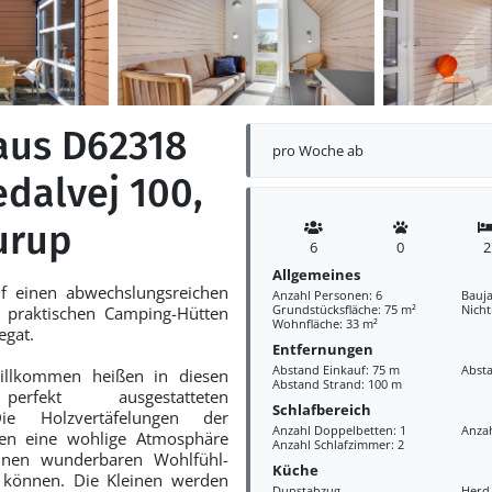
aus D62318
pro Woche ab
edalvej 100,
urup
6
0
2
Allgemeines
uf einen abwechslungsreichen
Anzahl Personen: 6
Bauja
Grundstücksfläche: 75 m²
Nich
n praktischen Camping-Hütten
Wohnfläche: 33 m²
egat.
Entfernungen
Abstand Einkauf: 75 m
Abst
willkommen heißen in diesen
Abstand Strand: 100 m
perfekt ausgestatteten
Schlafbereich
Die Holzvertäfelungen der
Anzahl Doppelbetten: 1
Anzah
len eine wohlige Atmosphäre
Anzahl Schlafzimmer: 2
einen wunderbaren Wohlfühl-
Küche
 können. Die Kleinen werden
Dunstabzug
Herd