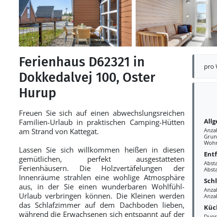
Ferienhaus D62321 in
pro
Dokkedalvej 100, Oster
Hurup
Freuen Sie sich auf einen abwechslungsreichen
All
Familien-Urlaub in praktischen Camping-Hütten
am Strand von Kattegat.
Anza
Grun
Wohn
Lassen Sie sich willkommen heißen in diesen
Ent
gemütlichen, perfekt ausgestatteten
Abst
Ferienhäusern. Die Holzvertäfelungen der
Abst
Innenräume strahlen eine wohlige Atmosphäre
Sch
aus, in der Sie einen wunderbaren Wohlfühl-
Anza
Urlaub verbringen können. Die Kleinen werden
Anza
das Schlafzimmer auf dem Dachboden lieben,
Küc
während die Erwachsenen sich entspannt auf der
Duns