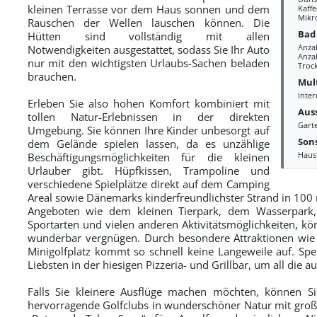
kleinen Terrasse vor dem Haus sonnen und dem
Kaff
Mikr
Rauschen der Wellen lauschen können. Die
Bad
Hütten sind vollständig mit allen
Anza
Notwendigkeiten ausgestattet, sodass Sie Ihr Auto
Anzah
nur mit den wichtigsten Urlaubs-Sachen beladen
Troc
brauchen.
Mul
Inter
Erleben Sie also hohen Komfort kombiniert mit
Aus
tollen Natur-Erlebnissen in der direkten
Gart
Umgebung. Sie können Ihre Kinder unbesorgt auf
Sons
dem Gelände spielen lassen, da es unzählige
Haus
Beschäftigungsmöglichkeiten für die kleinen
Urlauber gibt. Hüpfkissen, Trampoline und
verschiedene Spielplätze direkt auf dem Camping
Areal sowie Dänemarks kinderfreundlichster Strand in 100 
Angeboten wie dem kleinen Tierpark, dem Wasserpark, 
Sportarten und vielen anderen Aktivitätsmöglichkeiten, kö
wunderbar vergnügen. Durch besondere Attraktionen wie 
Minigolfplatz kommt so schnell keine Langeweile auf. Spe
Liebsten in der hiesigen Pizzeria- und Grillbar, um all die 
Falls Sie kleinere Ausflüge machen möchten, können Si
hervorragende Golfclubs in wunderschöner Natur mit großar