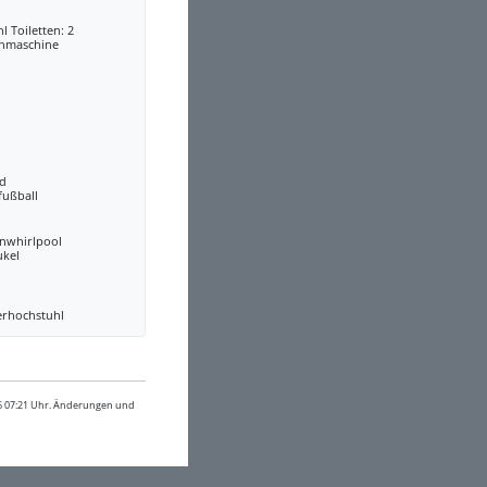
l Toiletten: 2
hmaschine
rd
fußball
nwhirlpool
ukel
erhochstuhl
26 07:21 Uhr. Änderungen und