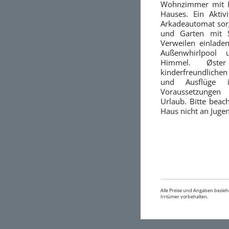
Wohnzimmer mit Kü
Hauses. Ein Aktiv
Arkadeautomat sorg
und Garten mit S
Verweilen einlade
Außenwhirlpool
Himmel. Øste
kinderfreundlichen
und Ausflüge 
Voraussetzungen 
Urlaub. Bitte beach
Haus nicht an Juge
Alle Preise und Angaben bezieh
Irrtümer vorbehalten.