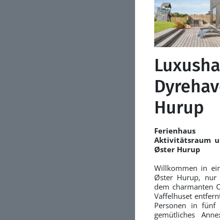
Luxusha
Dyrehav
Hurup
Ferienhaus 
Aktivitätsraum u
Øster Hurup
Willkommen in ei
Øster Hurup, nur 
dem charmanten O
Vaffelhuset entfern
Personen in fünf 
gemütliches Anne