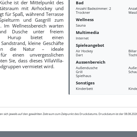
che ist der Mittelpunkt des
Bad
itätsraum mit Airhockey und
Anzahl Badezimmer: 2
Anzah
Trockner
Wasc
t für Spaß, während Terrasse
Wellness
pielturm und Gasgrill zum
n. Im Wellnessbereich warten
Sauna
 und Dusche unter freiem
Multimedia
r Hurup bietet einen
Internet
 Sandstrand, kleine Geschäfte
Spieleangebot
in die Natur – ideale
Air Hockey
Billa
für einen unvergesslichen
Dart
Tisch
ten Sie, dass dieses VillaVilla-
Aussenbereich
ndgruppen vermietet wird.
Außendusche
Auße
Grill
Scha
Spielhaus
Sonstiges
Kinderbett
Kind
en sich jeweils auf den gewählten Zeitraum zum Zeitpunkt des Druckdatums. Druckdatum ist der 08.08.20