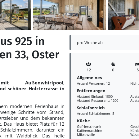
us 925 in
pro Woche ab
en 33, Oster
12
0
5
Allgemeines
mit Außenwhirlpool,
Anzahl Personen: 12
Nich
nd schöner Holzterrasse in
Entfernungen
Abstand Einkauf: 1000
Absta
Abstand Restaurant: 1200
Abst
nem modernen Ferienhaus in
Schlafbereich
wenige Schritte vom Strand,
Anzahl Schlafzimmer: 5
rtsleben und dem bekannten
Küche
t. Das Haus bietet Platz für 12
Gefrierschrank
Gesch
Schlafzimmern, darunter ein
Kaffeemaschine
Kühl
Mikrowelle
Wass
x mit Waldblick. Das helle