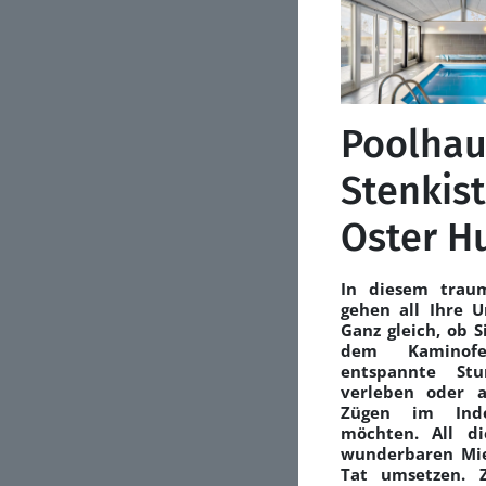
Poolhau
Stenkist
Oster H
In diesem trau
gehen all Ihre U
Ganz gleich, ob S
dem Kaminofe
entspannte St
verleben oder 
Zügen im Indoo
möchten. All di
wunderbaren Mie
Tat umsetzen. 