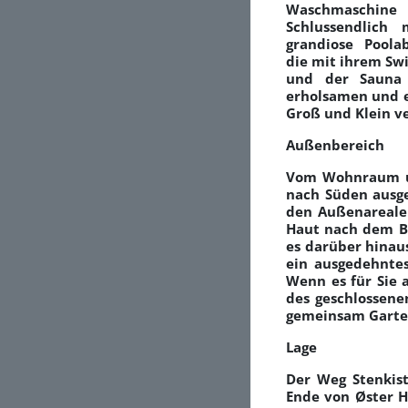
Waschmasch
Schlussendlich
grandiose Poola
die mit ihrem Sw
und der Sauna 
erholsamen und e
Groß und Klein ve
Außenbereich
Vom Wohnraum un
nach Süden ausge
den Außenareale
Haut nach dem Ba
es darüber hinaus
ein ausgedehnte
Wenn es für Sie 
des geschlossene
gemeinsam Garten
Lage
Der Weg Stenkist
Ende von Øster H