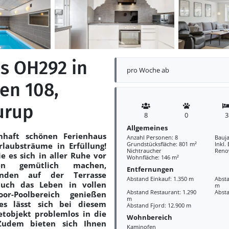
s OH292 in
pro Woche ab
en 108,
urup
8
0
3
Allgemeines
mhaft schönen Ferienhaus
Anzahl Personen: 8
Bauja
Grundstücksfläche: 801 m²
Inkl.
rlaubsträume in Erfüllung!
Nichtraucher
Reno
ie es sich in aller Ruhe vor
Wohnfläche: 146 m²
n gemütlich machen,
Entfernungen
unden auf der Terrasse
Abstand Einkauf: 1.350 m
Absta
auch das Leben in vollen
m
Abstand Restaurant: 1.290
Abst
r-Poolbereich genießen
m
es lässt sich bei diesem
Abstand Fjord: 12.900 m
tobjekt problemlos in die
Wohnbereich
Zudem bieten sich Ihnen
Kaminofen