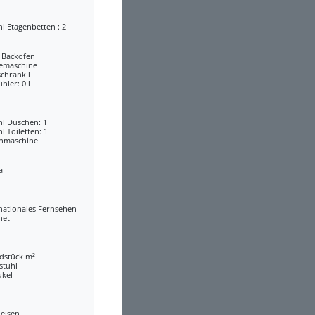
l Etagenbetten : 2
a Backofen
eemaschine
chrank l
ühler: 0 l
hl Duschen: 1
l Toiletten: 1
hmaschine
a
nationales Fernsehen
net
dstück m²
stuhl
ukel
leisen