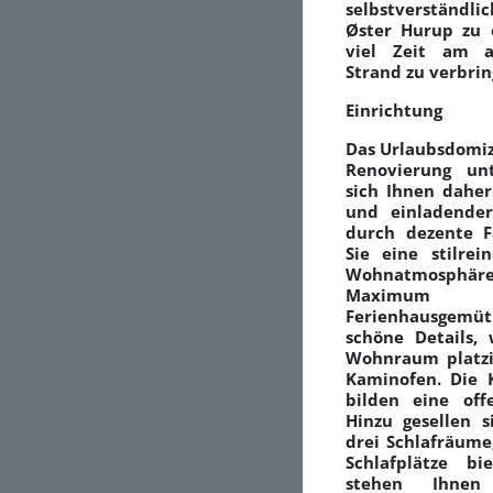
selbstverständli
Øster Hurup zu 
viel Zeit am 
Strand zu verbrin
Einrichtung
Das Urlaubsdomiz
Renovierung un
sich Ihnen daher
und einladender
durch dezente F
Sie eine stilrei
Wohnatmosphä
Maximu
Ferienhausgemütl
schöne Details, 
Wohnraum platzie
Kaminofen. Die
bilden eine off
Hinzu gesellen 
drei Schlafräume
Schlafplätze bi
stehen Ihnen 