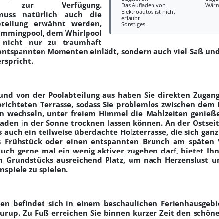
ine zur Verfügung.
Das Aufladen von
Wär
Elektroautos ist nicht
 muss natürlich auch die
erlaubt
bteilung erwähnt werden,
Sonstiges
immingpool, dem Whirlpool
nicht nur zu traumhaft
ntspannten Momenten einlädt, sondern auch viel Saß un
rspricht.
d von der Poolabteilung aus haben Sie direkten Zugang 
richteten Terrasse, sodass Sie problemlos zwischen dem
n wechseln, unter freiem Himmel die Mahlzeiten genieße
den in der Sonne trocknen lassen können. An der Ostseit
 auch ein teilweise überdachte Holzterrasse, die sich gan
s Frühstück oder einen entspannten Brunch am späten V
auch gerne mal ein wenig aktiver zugehen darf, bietet Ihn
n Grundstücks ausreichend Platz, um nach Herzenslust 
spiele zu spielen.
en befindet sich in einem beschaulichen Ferienhausgeb
urup. Zu Fuß erreichen Sie binnen kurzer Zeit den schön