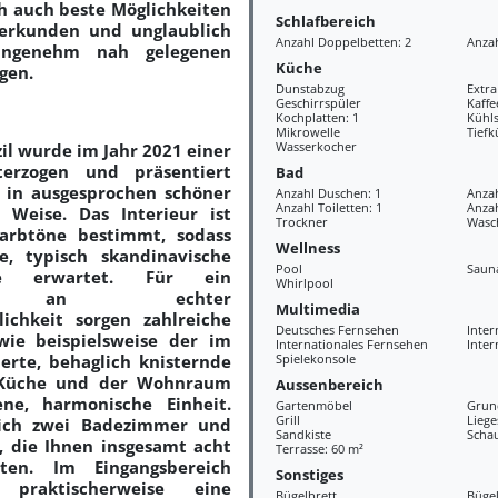
ch auch beste Möglichkeiten
Schlafbereich
erkunden und unglaublich
Anzahl Doppelbetten: 2
Anzah
angenehm nah gelegenen
Küche
gen.
Dunstabzug
Extr
Geschirrspüler
Kaff
Kochplatten: 1
Kühls
Mikrowelle
Tiefk
Wasserkocher
il wurde im Jahr 2021 einer
terzogen und präsentiert
Bad
 in ausgesprochen schöner
Anzahl Duschen: 1
Anza
Anzahl Toiletten: 1
Anzah
 Weise. Das Interieur ist
Trockner
Wasc
arbtöne bestimmt, sodass
Wellness
ne, typisch skandinavische
Pool
Saun
re erwartet. Für ein
Whirlpool
m an echter
Multimedia
ichkeit sorgen zahlreiche
Deutsches Fernsehen
Inter
wie beispielsweise der im
Internationales Fernsehen
Inter
rte, behaglich knisternde
Spielekonsole
 Küche und der Wohnraum
Aussenbereich
ene, harmonische Einheit.
Gartenmöbel
Grun
Grill
Liege
sich zwei Badezimmer und
Sandkiste
Scha
, die Ihnen insgesamt acht
Terrasse: 60 m²
eten. Im Eingangsbereich
Sonstiges
praktischerweise eine
Bügelbrett
Büge