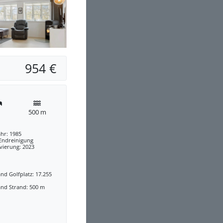
954 €
500 m
hr: 1985
 Endreinigung
vierung: 2023
nd Golfplatz: 17.255
and Strand: 500 m