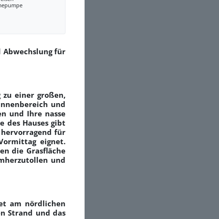
mepumpe
d Abwechslung für
zu einer großen,
 Innenbereich und
n und Ihre nasse
e des Hauses gibt
z hervorragend für
ormittag eignet.
en die Grasfläche
umherzutollen und
iet am nördlichen
en Strand und das