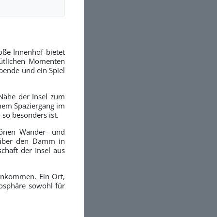
ße Innenhof bietet
mütlichen Momenten
bende und ein Spiel
Nähe der Insel zum
einem Spaziergang im
 so besonders ist.
chönen Wander- und
r über den Damm in
chaft der Insel aus
enkommen. Ein Ort,
osphäre sowohl für