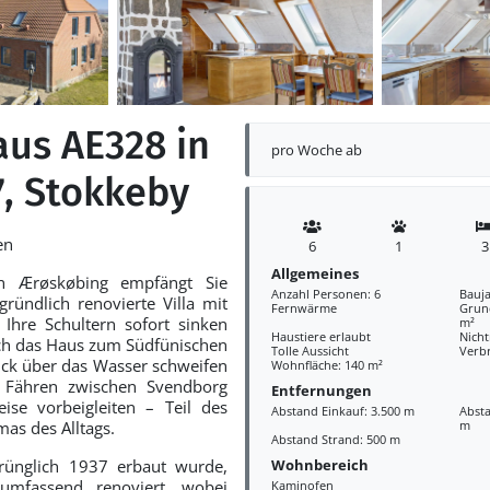
aus AE328 in
pro Woche ab
7, Stokkeby
en
6
1
3
Allgemeines
n Ærøskøbing empfängt Sie
Anzahl Personen: 6
Bauja
ründlich renovierte Villa mit
Fernwärme
Grund
e Ihre Schultern sofort sinken
m²
Haustiere erlaubt
Nich
sich das Haus zum Südfünischen
Tolle Aussicht
Verbr
lick über das Wasser schweifen
Wohnfläche: 140 m²
Fähren zwischen Svendborg
Entfernungen
ise vorbeigleiten – Teil des
Abstand Einkauf: 3.500 m
Absta
as des Alltags.
m
Abstand Strand: 500 m
Wohnbereich
prünglich 1937 erbaut wurde,
mfassend renoviert, wobei
Kaminofen