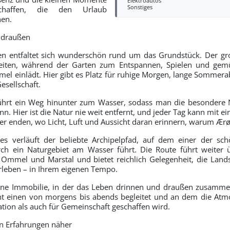
Elektroautos
Sonstiges
haffen, die den Urlaub
hen.
 draußen
en entfaltet sich wunderschön rund um das Grundstück. Der gro
eiten, während der Garten zum Entspannen, Spielen und ge
el einlädt. Hier gibt es Platz für ruhige Morgen, lange Sommera
esellschaft.
hrt ein Weg hinunter zum Wasser, sodass man die besondere 
n. Hier ist die Natur nie weit entfernt, und jeder Tag kann mit 
er enden, wo Licht, Luft und Aussicht daran erinnern, warum Ærø
s verläuft der beliebte Archipelpfad, auf dem einer der s
h ein Naturgebiet am Wasser führt. Die Route führt weite
Ommel und Marstal und bietet reichlich Gelegenheit, die Lands
rleben – in Ihrem eigenen Tempo.
 eine Immobilie, in der das Leben drinnen und draußen zusamm
ht einen von morgens bis abends begleitet und an dem die Atm
tion als auch für Gemeinschaft geschaffen wird.
n Erfahrungen näher