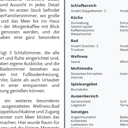
und Aussicht in jedes Detail
Schlafbereich
den. Im ersten Stock befindet
Anzahl Doppelbetten: 3
Anzah
che/Familienzimmer, wo große
Küche
r und das Meer bis ins Haus
Dunstabzug
Extr
n der Morgenkaffee mit Blick
Geschirrspüler
Herd
Kaffeemaschine
Kühls
 genossen werden, und die
Wasserkocher
haben eine ganz besondere
Bad
Anzahl Duschen: 3
Anzah
Trockner
Wasc
rfügt
3
Schlafzimmer, die alle
Wellness
rt und Ruhe eingerichtet sind.
Sauna
Whir
en eigene Ausblicke, und die
Multimedia
 Badezimmer bestehen aus
lien mit Fußbodenheizung,
Deutsches Fernsehen
Inter
Internet
lie, Gäste als auch Urlauber
Spieleangebot
 in einer entspannten und
Bocciabahn
bung genießen können.
Aussenbereich
t ein weiteres besonderes
Gartenmöbel
Grill
Liegestuhl
Terra
 ausgestattetes Wellness-Bad
oppelduschkabine und Zugang
Sonstiges
Fenster zum Meer blicken das
Anglerfreundlich
Balko
Kinderbett
Kind
ig machen. Hier wurde Raum für
Ladestation für
Wär
senz und die kleinen Momente