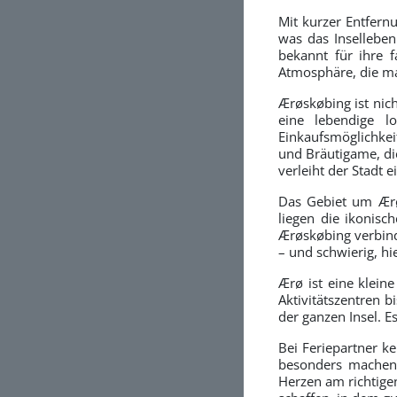
Mit kurzer Entfern
was das Inselleben
bekannt für ihre 
Atmosphäre, die m
Ærøskøbing ist nic
eine lebendige lo
Einkaufsmöglichke
und Bräutigame, die
verleiht der Stadt
Das Gebiet um Ærøs
liegen die ikonis
Ærøskøbing verbind
– und schwierig, 
Ærø ist eine klein
Aktivitätszentren 
der ganzen Insel. E
Bei Feriepartner k
besonders machen.
Herzen am richtige