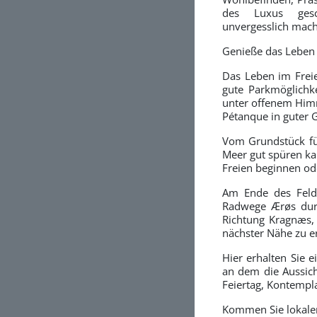
des Luxus gesc
unvergesslich mac
Genieße das Leben
Das Leben im Frei
gute Parkmöglichk
unter offenem Himm
Pétanque in guter G
Vom Grundstück fü
Meer gut spüren kan
Freien beginnen od
Am Ende des Felde
Radwege Ærøs durc
Richtung Kragnæs, 
nächster Nähe zu e
Hier erhalten Sie
an dem die Aussic
Feiertag, Kontempla
Kommen Sie lokale