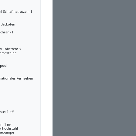
l Schlafmatratzen: 1
a Backofen
chrank l
l Toiletten: 3
hmaschine
lpool
nationales Fernsehen
sse: 1 m²
n: 1 m²
erhochstuhl
mepumpe