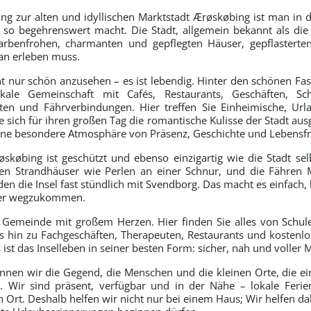
ung zur alten und idyllischen Marktstadt Ærøskøbing ist man in 
 so begehrenswert macht. Die Stadt, allgemein bekannt als die 
farbenfrohen, charmanten und gepflegten Häuser, gepflasterte
an erleben muss.
ht nur schön anzusehen – es ist lebendig. Hinter den schönen Fas
kale Gemeinschaft mit Cafés, Restaurants, Geschäften, Sch
iten und Fährverbindungen. Hier treffen Sie Einheimische, Url
 sich für ihren großen Tag die romantische Kulisse der Stadt au
 eine besondere Atmosphäre von Präsenz, Geschichte und Lebensf
købing ist geschützt und ebenso einzigartig wie die Stadt selb
chen Strandhäuser wie Perlen an einer Schnur, und die Fähren
en die Insel fast stündlich mit Svendborg. Das macht es einfach
hier wegzukommen.
e Gemeinde mit großem Herzen. Hier finden Sie alles von Schul
bis hin zu Fachgeschäften, Therapeuten, Restaurants und kostenl
s ist das Inselleben in seiner besten Form: sicher, nah und voller 
ennen wir die Gegend, die Menschen und die kleinen Orte, die e
 Wir sind präsent, verfügbar und in der Nähe – lokale Ferie
n Ort. Deshalb helfen wir nicht nur bei einem Haus; Wir helfen d