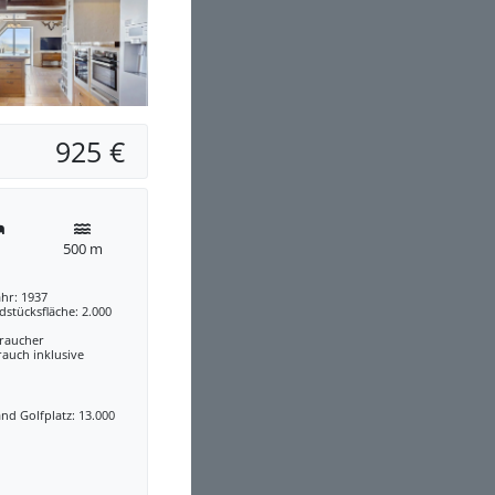
925 €
500 m
hr: 1937
stücksfläche: 2.000
traucher
auch inklusive
nd Golfplatz: 13.000