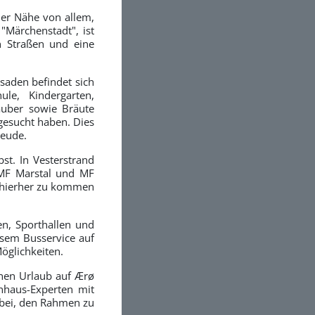
der Nähe von allem,
"Märchenstadt", ist
n Straßen und eine
saden befindet sich
ule, Kindergarten,
auber sowie Bräute
sgesucht haben. Dies
reude.
st. In Vesterstrand
 MF Marstal und MF
, hierher zu kommen
en, Sporthallen und
osem Busservice auf
Möglichkeiten.
inen Urlaub auf Ærø
nhaus-Experten mit
abei, den Rahmen zu