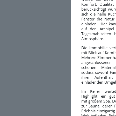
Komfort, Qualität 
berücksichtigt wur
sich die helle Kü
Fenster die Natu
einladen. Hier kan
auf den Archipel
Tagesmahlzeiten 
Atmosphäre.
Die Immobilie ve
mit Blick auf Komfo
Mehrere Zimmer hab
angeschlossenen
schönen Materia
sodass sowohl Fami
ihren Aufenthalt
einladenden Umge
Im Keller warte
Highlight: ein gut
mit großem Spa, D
zur Sauna, deren 
Erlebnis einzigart
Wohlbefinden, Prä