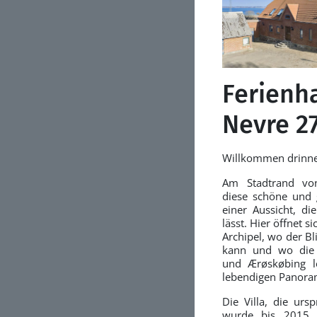
Ferienh
Nevre 2
Willkommen drinn
Am Stadtrand vo
diese schöne und g
einer Aussicht, di
lässt. Hier öffnet 
Archipel, wo der B
kann und wo die 
und Ærøskøbing le
lebendigen Panoram
Die Villa, die urs
wurde bis 2015 u