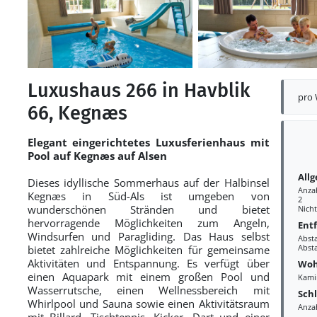
Luxushaus 266 in Havblik
pro
66, Kegnæs
Elegant eingerichtetes Luxusferienhaus mit
Pool auf Kegnæs auf Alsen
All
Dieses idyllische Sommerhaus auf der Halbinsel
Anza
Kegnæs in Süd-Als ist umgeben von
2
wunderschönen Stränden und bietet
Nich
hervorragende Möglichkeiten zum Angeln,
Ent
Windsurfen und Paragliding. Das Haus selbst
Abst
Abst
bietet zahlreiche Möglichkeiten für gemeinsame
Aktivitäten und Entspannung. Es verfügt über
Woh
einen Aquapark mit einem großen Pool und
Kami
Wasserrutsche, einen Wellnessbereich mit
Sch
Whirlpool und Sauna sowie einen Aktivitätsraum
Anza
mit Billard, Tischtennis, Kicker, Dart und einer