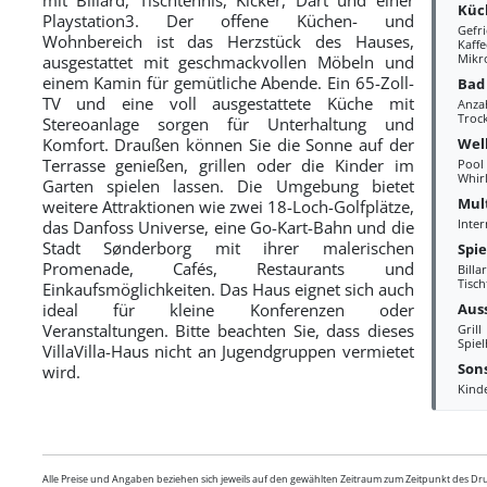
Küc
Playstation3. Der offene Küchen- und
Gefr
Wohnbereich ist das Herzstück des Hauses,
Kaff
Mikr
ausgestattet mit geschmackvollen Möbeln und
einem Kamin für gemütliche Abende. Ein 65-Zoll-
Bad
TV und eine voll ausgestattete Küche mit
Anza
Troc
Stereoanlage sorgen für Unterhaltung und
Wel
Komfort. Draußen können Sie die Sonne auf der
Terrasse genießen, grillen oder die Kinder im
Pool
Whir
Garten spielen lassen. Die Umgebung bietet
Mul
weitere Attraktionen wie zwei 18-Loch-Golfplätze,
Inter
das Danfoss Universe, eine Go-Kart-Bahn und die
Stadt Sønderborg mit ihrer malerischen
Spi
Promenade, Cafés, Restaurants und
Billa
Tisch
Einkaufsmöglichkeiten. Das Haus eignet sich auch
Aus
ideal für kleine Konferenzen oder
Veranstaltungen. Bitte beachten Sie, dass dieses
Grill
Spie
VillaVilla-Haus nicht an Jugendgruppen vermietet
Sons
wird.
Kind
Alle Preise und Angaben beziehen sich jeweils auf den gewählten Zeitraum zum Zeitpunkt des D