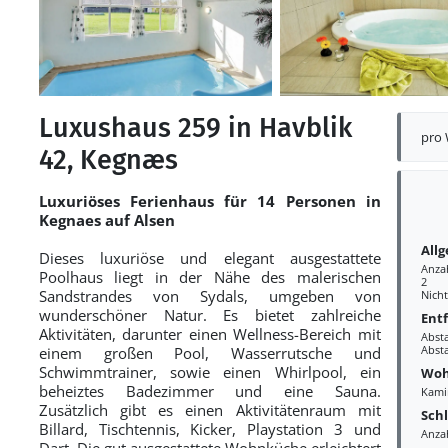
Luxushaus 259 in Havblik
pro
42, Kegnæs
Luxuriöses Ferienhaus für 14 Personen in
Kegnaes auf Alsen
All
Dieses luxuriöse und elegant ausgestattete
Anza
Poolhaus liegt in der Nähe des malerischen
2
Sandstrandes von Sydals, umgeben von
Nich
wunderschöner Natur. Es bietet zahlreiche
Ent
Aktivitäten, darunter einen Wellness-Bereich mit
Abst
Abst
einem großen Pool, Wasserrutsche und
Schwimmtrainer, sowie einen Whirlpool, ein
Woh
beheiztes Badezimmer und eine Sauna.
Kami
Zusätzlich gibt es einen Aktivitätenraum mit
Sch
Billard, Tischtennis, Kicker, Playstation 3 und
Anza
Dart. Die gut ausgestattete Wohnküche erleichtert