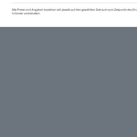
Alle Preise und Angaben beziehen sich jeweils auf den gewählten Zeitraum zum Zeitpunkt des D
Irrtümer vorbehalten.