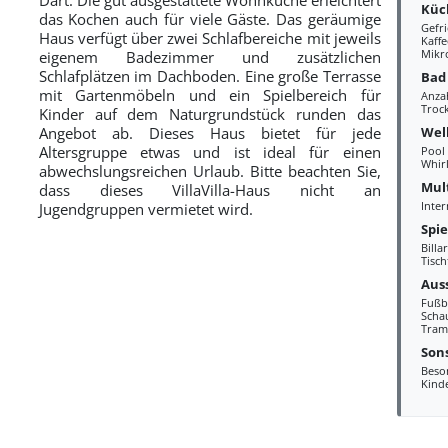
Küc
das Kochen auch für viele Gäste. Das geräumige
Gefr
Haus verfügt über zwei Schlafbereiche mit jeweils
Kaff
Mikr
eigenem Badezimmer und zusätzlichen
Schlafplätzen im Dachboden. Eine große Terrasse
Bad
mit Gartenmöbeln und ein Spielbereich für
Anza
Troc
Kinder auf dem Naturgrundstück runden das
Wel
Angebot ab. Dieses Haus bietet für jede
Altersgruppe etwas und ist ideal für einen
Pool
Whir
abwechslungsreichen Urlaub. Bitte beachten Sie,
Mul
dass dieses VillaVilla-Haus nicht an
Inter
Jugendgruppen vermietet wird.
Spi
Billa
Tisch
Aus
Fußb
Scha
Tram
Sons
Beso
Kind