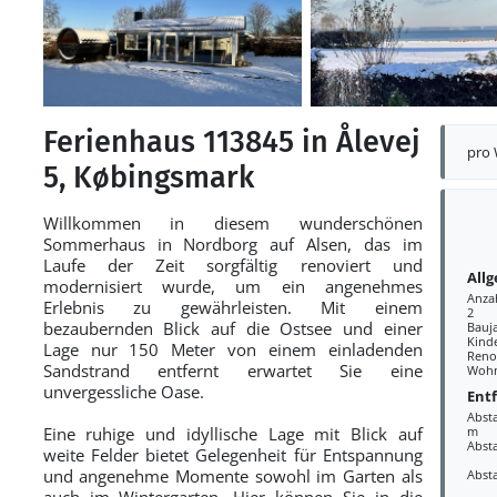
Ferienhaus 113845 in Ålevej
pro
5, Købingsmark
Willkommen in diesem wunderschönen
Sommerhaus in Nordborg auf Alsen, das im
Laufe der Zeit sorgfältig renoviert und
All
modernisiert wurde, um ein angenehmes
Anza
Erlebnis zu gewährleisten. Mit einem
2
bezaubernden Blick auf die Ostsee und einer
Bauj
Kind
Lage nur 150 Meter von einem einladenden
Reno
Sandstrand entfernt erwartet Sie eine
Wohn
unvergessliche Oase.
Ent
Abst
Eine ruhige und idyllische Lage mit Blick auf
m
Abst
weite Felder bietet Gelegenheit für Entspannung
und angenehme Momente sowohl im Garten als
Absta
auch im Wintergarten. Hier können Sie in die