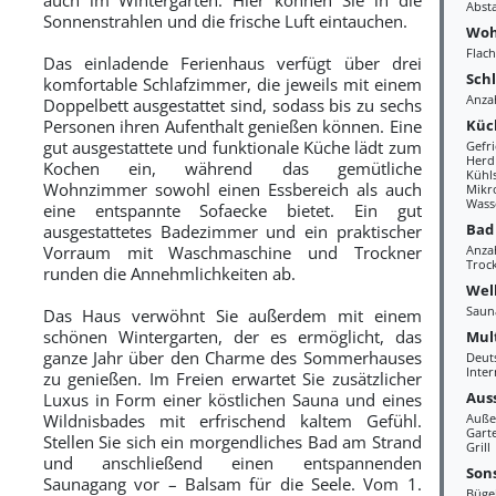
Abst
Sonnenstrahlen und die frische Luft eintauchen.
Woh
Flac
Das einladende Ferienhaus verfügt über drei
Sch
komfortable Schlafzimmer, die jeweils mit einem
Anza
Doppelbett ausgestattet sind, sodass bis zu sechs
Küc
Personen ihren Aufenthalt genießen können. Eine
gut ausgestattete und funktionale Küche lädt zum
Gefr
Herd
Kochen ein, während das gemütliche
Kühl
Wohnzimmer sowohl einen Essbereich als auch
Mikr
Wass
eine entspannte Sofaecke bietet. Ein gut
Bad
ausgestattetes Badezimmer und ein praktischer
Vorraum mit Waschmaschine und Trockner
Anza
Troc
runden die Annehmlichkeiten ab.
Wel
Saun
Das Haus verwöhnt Sie außerdem mit einem
schönen Wintergarten, der es ermöglicht, das
Mul
ganze Jahr über den Charme des Sommerhauses
Deut
Inter
zu genießen. Im Freien erwartet Sie zusätzlicher
Aus
Luxus in Form einer köstlichen Sauna und eines
Wildnisbades mit erfrischend kaltem Gefühl.
Auße
Gart
Stellen Sie sich ein morgendliches Bad am Strand
Grill
und anschließend einen entspannenden
Sons
Saunagang vor – Balsam für die Seele. Vom 1.
Büge