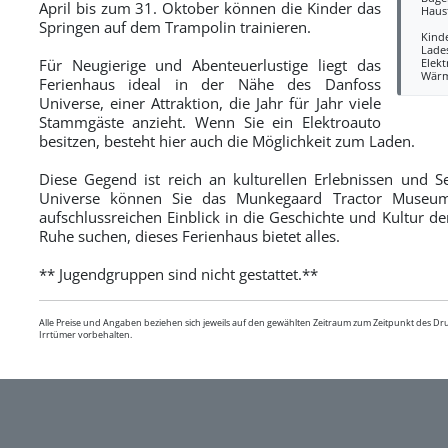
April bis zum 31. Oktober können die Kinder das
Haus
Springen auf dem Trampolin trainieren.
Kind
Lades
Für Neugierige und Abenteuerlustige liegt das
Elek
Wär
Ferienhaus ideal in der Nähe des Danfoss
Universe, einer Attraktion, die Jahr für Jahr viele
Stammgäste anzieht. Wenn Sie ein Elektroauto
besitzen, besteht hier auch die Möglichkeit zum Laden.
Diese Gegend ist reich an kulturellen Erlebnissen und 
Universe können Sie das Munkegaard Tractor Museum
aufschlussreichen Einblick in die Geschichte und Kultur de
Ruhe suchen, dieses Ferienhaus bietet alles.
** Jugendgruppen sind nicht gestattet.**
Alle Preise und Angaben beziehen sich jeweils auf den gewählten Zeitraum zum Zeitpunkt des D
Irrtümer vorbehalten.