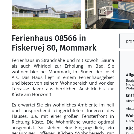
Ferienhaus 08566 in
pro
Fiskervej 80, Mommark
Ferienhaus in Strandnähe und mit sowohl Sauna
als auch Whirlool zur Erholung im Bad. Sie
wohnen hier bei Mommark, im Süden der Insel
All
Als. Das Haus liegt in einem Ferienhausgebiet
Bauj
und bietet von seinem Wohnbereich und vor der
Nich
Terrasse davor aus herrlichen Ausblick bis zur
Wohn
Küste am Horizont!
Ent
Abst
Es erwartet Sie ein wohnliches Ambiente im hell
Abst
und ansprechend eingerichteten Inneren des
Woh
Hauses, u.a. mit einer großen Fensterfront in
Richtung Küste. Die Wohnfläche wurde optimal
Flac
ausgenutzt. So stehen eine Eingangsdiele, ein
Küc
geräumiger, offener Küchen-/Wohnbereich mit
Duns