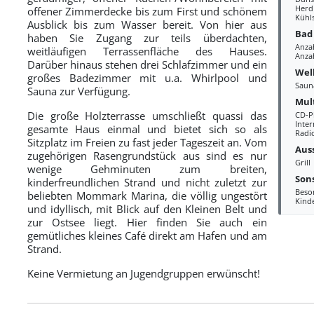
Herd
offener Zimmerdecke bis zum First und schönem
Kühl
Ausblick bis zum Wasser bereit. Von hier aus
Bad
haben Sie Zugang zur teils überdachten,
Anza
weitläufigen Terrassenfläche des Hauses.
Anzah
Darüber hinaus stehen drei Schlafzimmer und ein
Wel
großes Badezimmer mit u.a. Whirlpool und
Saun
Sauna zur Verfügung.
Mul
Die große Holzterrasse umschließt quassi das
CD-P
Inte
gesamte Haus einmal und bietet sich so als
Radi
Sitzplatz im Freien zu fast jeder Tageszeit an. Vom
Aus
zugehörigen Rasengrundstück aus sind es nur
Grill
wenige Gehminuten zum breiten,
Sons
kinderfreundlichen Strand und nicht zuletzt zur
Beso
beliebten Mommark Marina, die völlig ungestört
Kind
und idyllisch, mit Blick auf den Kleinen Belt und
zur Ostsee liegt. Hier finden Sie auch ein
gemütliches kleines Café direkt am Hafen und am
Strand.
Keine Vermietung an Jugendgruppen erwünscht!