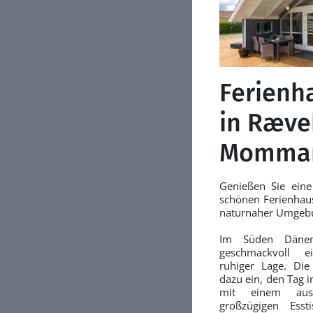
Ferienh
in Ræve
Momma
Genießen Sie ein
schönen Ferienhaus
naturnaher Umgeb
Im Süden Dänem
geschmackvoll ei
ruhiger Lage. Die
dazu ein, den Tag i
mit einem aus
großzügigen Ess