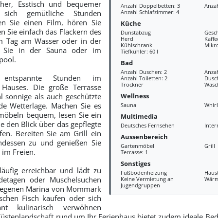
eher, Esstisch und bequemer
Anzahl Doppelbetten: 3
Anzah
 sich gemütliche Stunden
Anzahl Schlafzimmer: 4
en Sie einen Film, hören Sie
Küche
n Sie einfach das Flackern des
Dunstabzug
Gesch
Herd
Kaff
m Tag am Wasser oder in der
Kühlschrank
Mikr
 Sie in der Sauna oder im
Tiefkühler: 60 l
pool.
Bad
Anzahl Duschen: 2
Anza
 entspannte Stunden im
Anzahl Toiletten: 2
Dusc
Trockner
Wasc
 Hauses. Die große Terrasse
Wellness
l sonnige als auch geschützte
jede Wetterlage. Machen Sie es
Sauna
Whir
möbeln bequem, lesen Sie ein
Multimedia
e den Blick über das gepflegte
Deutsches Fernsehen
Inter
en. Bereiten Sie am Grill ein
Aussenbereich
dessen zu und genießen Sie
Gartenmöbel
Grill
im Freien.
Terrasse: 1
Sonstiges
läufig erreichbar und lädt zu
Fußbodenheizung
Haus
adetagen oder Muschelsuchen
Keine Vermietung an
Wär
Jugendgruppen
gelegenen Marina von Mommark
schen Fisch kaufen oder sich
ant kulinarisch verwöhnen
 Küstenlandschaft rund um Ihr Ferienhaus bietet zudem ideale Bed