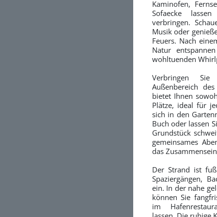
Kaminofen, Ferns
Sofaecke lassen
verbringen. Schau
Musik oder genieße
Feuers. Nach eine
Natur entspannen
wohltuenden Whirl
Verbringen Sie
Außenbereich des
bietet Ihnen sowoh
Plätze, ideal für 
sich in den Garten
Buch oder lassen Si
Grundstück schweif
gemeinsames Aben
das Zusammensein 
Der Strand ist fuß
Spaziergängen, B
ein. In der nahe 
können Sie fangfri
im Hafenrestaur
lassen. Die ruhige