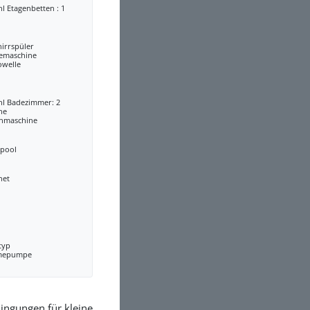
l Etagenbetten : 1
irrspüler
eemaschine
owelle
hl Badezimmer: 2
he
hmaschine
lpool
net
typ
mepumpe
ingungen für kleine