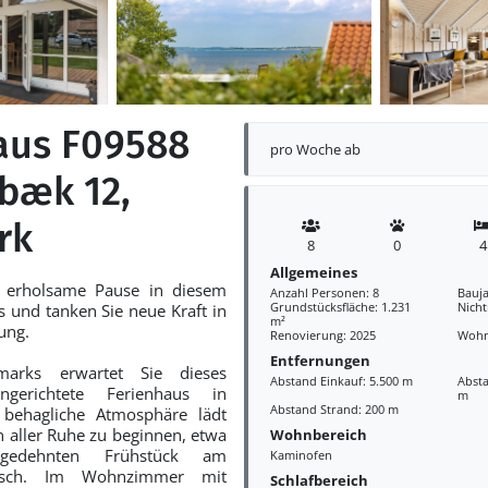
aus F09588
pro Woche ab
bæk 12,
rk
8
0
4
Allgemeines
e erholsame Pause in diesem
Anzahl Personen: 8
Bauja
Grundstücksfläche: 1.231
Nich
 und tanken Sie neue Kraft in
m²
ung.
Renovierung: 2025
Wohn
Entfernungen
arks erwartet Sie dieses
Abstand Einkauf: 5.500 m
Absta
ngerichtete Ferienhaus in
m
Abstand Strand: 200 m
 behagliche Atmosphäre lädt
n aller Ruhe zu beginnen, etwa
Wohnbereich
gedehnten Frühstück am
Kaminofen
tisch. Im Wohnzimmer mit
Schlafbereich