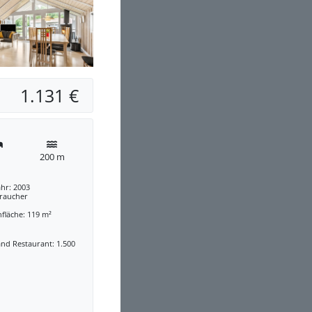
1.131 €
200 m
hr: 2003
traucher
fläche: 119 m²
nd Restaurant: 1.500