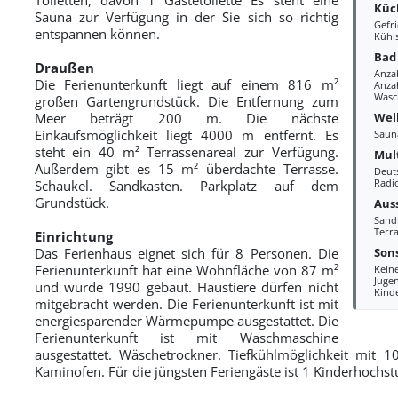
Küc
Sauna zur Verfügung in der Sie sich so richtig
Gefri
entspannen können.
Kühl
Bad
Draußen
Anza
Die Ferienunterkunft liegt auf einem 816 m²
Anzah
Wasc
großen Gartengrundstück. Die Entfernung zum
Wel
Meer beträgt 200 m. Die nächste
Einkaufsmöglichkeit liegt 4000 m entfernt. Es
Saun
steht ein 40 m² Terrassenareal zur Verfügung.
Mul
Außerdem gibt es 15 m² überdachte Terrasse.
Deut
Radi
Schaukel. Sandkasten. Parkplatz auf dem
Grundstück.
Aus
Sand
Terra
Einrichtung
Sons
Das Ferienhaus eignet sich für 8 Personen. Die
Ferienunterkunft hat eine Wohnfläche von 87 m²
Kein
Juge
und wurde 1990 gebaut. Haustiere dürfen nicht
Kind
mitgebracht werden. Die Ferienunterkunft ist mit
energiesparender Wärmepumpe ausgestattet. Die
Ferienunterkunft ist mit Waschmaschine
ausgestattet. Wäschetrockner. Tiefkühlmöglichkeit mit 1
Kaminofen. Für die jüngsten Feriengäste ist 1 Kinderhochs