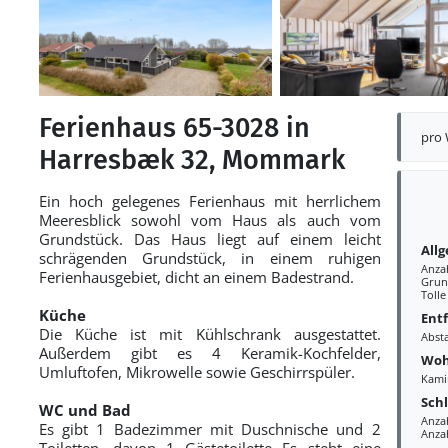
Ferienhaus 65-3028 in
pro
Harresbæk 32, Mommark
Ein hoch gelegenes Ferienhaus mit herrlichem
Meeresblick sowohl vom Haus als auch vom
Grundstück. Das Haus liegt auf einem leicht
All
schrägenden Grundstück, in einem ruhigen
Anza
Ferienhausgebiet, dicht an einem Badestrand.
Grun
Tolle
Küche
Ent
Die Küche ist mit Kühlschrank ausgestattet.
Abst
Außerdem gibt es 4 Keramik-Kochfelder,
Woh
Umluftofen, Mikrowelle sowie Geschirrspüler.
Kami
Sch
WC und Bad
Anza
Es gibt 1 Badezimmer mit Duschnische und 2
Anza
Toiletten, davon 1 Gästetoilette Es steht eine