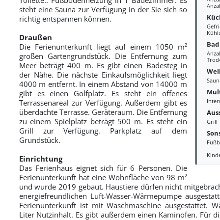
Anza
steht eine Sauna zur Verfügung in der Sie sich so
Küc
richtig entspannen können.
Gefri
Kühl
Draußen
Bad
Die Ferienunterkunft liegt auf einem 1050 m²
Anza
großen Gartengrundstück. Die Entfernung zum
Troc
Meer beträgt 400 m. Es gibt einen Badesteg in
Wel
der Nähe. Die nächste Einkaufsmöglichkeit liegt
Saun
4000 m entfernt. In einem Abstand von 14000 m
Mul
gibt es einen Golfplatz. Es steht ein offenes
Inter
Terrassenareal zur Verfügung. Außerdem gibt es
überdachte Terrasse. Geräteraum. Die Entfernung
Aus
zu einem Spielplatz beträgt 500 m. Es steht ein
Grill
Grill zur Verfügung. Parkplatz auf dem
Sons
Grundstück.
Fußb
Kind
Einrichtung
Das Ferienhaus eignet sich für 6 Personen. Die
Ferienunterkunft hat eine Wohnfläche von 98 m²
und wurde 2019 gebaut. Haustiere dürfen nicht mitgebracht
energiefreundlichen Luft-Wasser-Wärmepumpe ausgestatt
Ferienunterkunft ist mit Waschmaschine ausgestattet. W
Liter Nutzinhalt. Es gibt außerdem einen Kaminofen. Für di