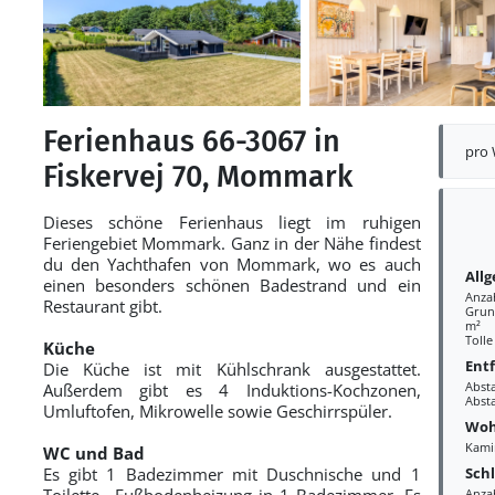
Ferienhaus 66-3067 in
pro
Fiskervej 70, Mommark
Dieses schöne Ferienhaus liegt im ruhigen
Feriengebiet Mommark. Ganz in der Nähe findest
du den Yachthafen von Mommark, wo es auch
All
einen besonders schönen Badestrand und ein
Anza
Restaurant gibt.
Grund
m²
Tolle
Küche
Ent
Die Küche ist mit Kühlschrank ausgestattet.
Abst
Außerdem gibt es 4 Induktions-Kochzonen,
Abst
Umluftofen, Mikrowelle sowie Geschirrspüler.
Woh
Kami
WC und Bad
Sch
Es gibt 1 Badezimmer mit Duschnische und 1
Toilette.. Fußbodenheizung in 1 Badezimmer. Es
Anza