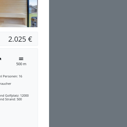
2.025 €
500 m
hl Personen: 16
traucher
nd Golfplatz: 12000
nd Strand: 500