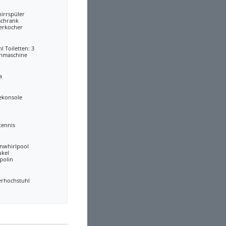
irrspüler
schrank
erkocher
l Toiletten: 3
hmaschine
a
ekonsole
tennis
nwhirlpool
ukel
polin
erhochstuhl