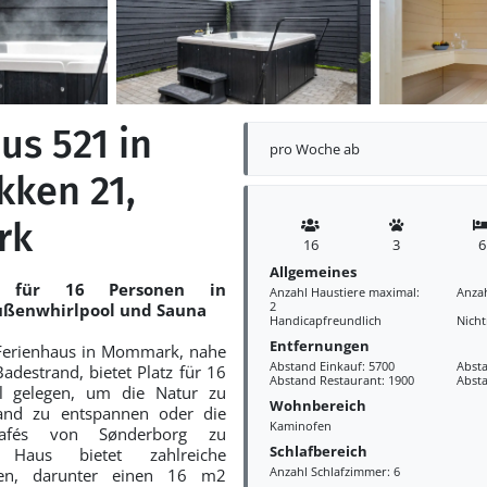
us 521 in
pro Woche ab
kken 21,
rk
16
3
6
Allgemeines
us für 16 Personen in
Anzahl Haustiere maximal:
Anza
2
ßenwhirlpool und Sauna
Handicapfreundlich
Nich
Entfernungen
Ferienhaus in Mommark, nahe
Abstand Einkauf: 5700
Absta
adestrand, bietet Platz für 16
Abstand Restaurant: 1900
Absta
al gelegen, um die Natur zu
Wohnbereich
and zu entspannen oder die
Kaminofen
Cafés von Sønderborg zu
Schlafbereich
Haus bietet zahlreiche
Anzahl Schlafzimmer: 6
eiten, darunter einen 16 m2