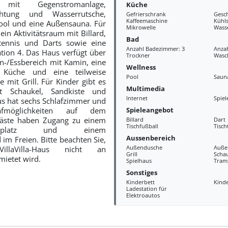
mit Gegenstromanlage,
Küche
chtung und Wasserrutsche,
Gefrierschrank
Gesch
Kaffeemaschine
Kühl
ool und eine Außensauna. Für
Mikrowelle
Wass
ein Aktivitätsraum mit Billard,
Bad
htennis und Darts sowie eine
Anzahl Badezimmer: 3
Anzah
ation 4. Das Haus verfügt über
Trockner
Wasc
-/Essbereich mit Kamin, eine
Wellness
e Küche und eine teilweise
Pool
Saun
 mit Grill. Für Kinder gibt es
Multimedia
t Schaukel, Sandkiste und
Internet
Spiel
s hat sechs Schlafzimmer und
Spieleangebot
lafmöglichkeiten auf dem
Gäste haben Zugang zu einem
Billard
Dart
Tischfußball
Tisch
sspielplatz und einem
Aussenbereich
im Freien. Bitte beachten Sie,
Außendusche
Auße
llaVilla-Haus nicht an
Grill
Scha
ietet wird.
Spielhaus
Tram
Sonstiges
Kinderbett
Kind
Ladestation für
Elektroautos