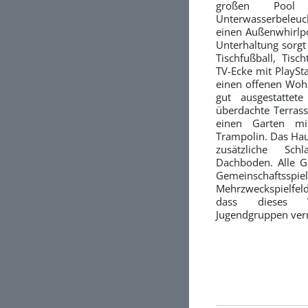
großen Pool 
Unterwasserbeleu
einen Außenwhirlp
Unterhaltung sorgt 
Tischfußball, Tisc
TV-Ecke mit PlaySt
einen offenen Wohn
gut ausgestattet
überdachte Terrasse
einen Garten mi
Trampolin. Das Hau
zusätzliche Sch
Dachboden. Alle 
Gemeinschaft
Mehrzweckspielfeld 
dass dieses Vi
Jugendgruppen verm