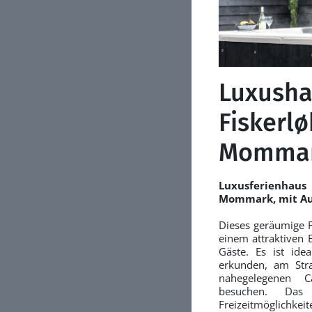
Luxusha
Fiskerlø
Momma
Luxusferienha
Mommark, mit Au
Dieses geräumige 
einem attraktiven B
Gäste. Es ist ide
erkunden, am Str
nahegelegenen 
besuchen. Das 
Freizeitmöglichk