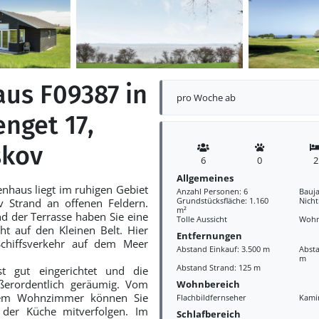
aus F09387 in
pro Woche ab
nget 17,
skov
6
0
2
Allgemeines
enhaus liegt im ruhigen Gebiet
Anzahl Personen: 6
Bauja
Grundstücksfläche: 1.160
Nich
v Strand an offenen Feldern.
m²
 der Terrasse haben Sie eine
Tolle Aussicht
Wohn
t auf den Kleinen Belt. Hier
Entfernungen
chiffsverkehr auf dem Meer
Abstand Einkauf: 3.500 m
Absta
m
Abstand Strand: 125 m
st gut eingerichtet und die
ßerordentlich geräumig. Vom
Wohnbereich
dem Wohnzimmer können Sie
Flachbildfernseher
Kami
n der Küche mitverfolgen. Im
Schlafbereich