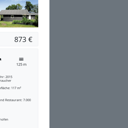
873 €
125 m
hr: 2015
traucher
fläche: 117 m²
nd Restaurant: 7.000
nofen