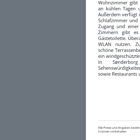
Wohnzimmer gibt 
an kühlen Tagen 
Außerdem verfügt 
Schlafzimmer und 
Zugang und einer
Zimmern gibt es
Gästetoilette. Über
WLAN nutzen. Z
schöne Terrassenbe
ein windgeschützte
In Sønderbor
Sehenswürdigkeite
sowie Restaurants 
Alle Preise und Angaben bezieh
Irrtümer vorbehalten.