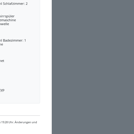
l Schlafzimmer: 2
irrspüler
eemaschine
owelle
hl Badezimmer: 1
he
net
typ
26 19:28 Uhr. Änderungen und