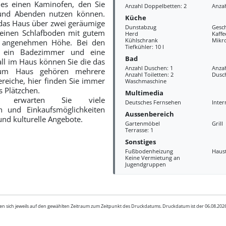
es einen Kaminofen, den Sie
Anzahl Doppelbetten: 2
Anzah
und Abenden nutzen können.
Küche
das Haus über zwei geräumige
Dunstabzug
Gesch
einen Schlafboden mit gutem
Herd
Kaff
Kühlschrank
Mikr
 angenehmen Höhe. Bei den
Tiefkühler: 10 l
 ein Badezimmer und eine
Bad
all im Haus können Sie die das
Anzahl Duschen: 1
Anza
um Haus gehören mehrere
Anzahl Toiletten: 2
Dusc
reiche, hier finden Sie immer
Waschmaschine
s Plätzchen.
Multimedia
g erwarten Sie viele
Deutsches Fernsehen
Inter
n und Einkaufsmöglichkeiten
Aussenbereich
und kulturelle Angebote.
Gartenmöbel
Grill
Terrasse: 1
Sonstiges
Fußbodenheizung
Haus
Keine Vermietung an
Jugendgruppen
en sich jeweils auf den gewählten Zeitraum zum Zeitpunkt des Druckdatums. Druckdatum ist der 06.08.20