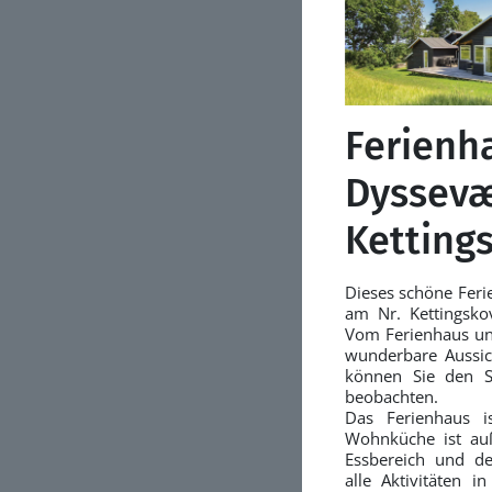
Ferienh
Dyssevæ
Ketting
Dieses schöne Feri
am Nr. Kettingsko
Vom Ferienhaus und
wunderbare Aussich
können Sie den S
beobachten.
Das Ferienhaus i
Wohnküche ist au
Essbereich und 
alle Aktivitäten i