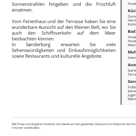
Sonnenstrahlen hingeben und die Frischluft
Anza
einatmen.
Küc
Duns
Herd
Vom Ferienhaus und der Terrasse haben Sie eine
Kühl
wunderbare Aussicht auf den Kleinen Belt, wo Sie
Bad
auch den Schiffsverkehr auf dem Meer
Anza
beobachten können.
Anzah
In Sønderborg erwarten Sie viele
Wasc
Sehenswürdigkeiten und Einkaufsmöglichkeiten
Mul
sowie Restaurants und kulturelle Angebote.
Inter
Aus
Gart
Terra
Sons
Fußb
Kein
Juge
Wär
Alle Preise und Angaben beziehen sich jeweils auf den gewählten Zeitraum zum Zeitpunkt des D
Irrtümer vorbehalten.