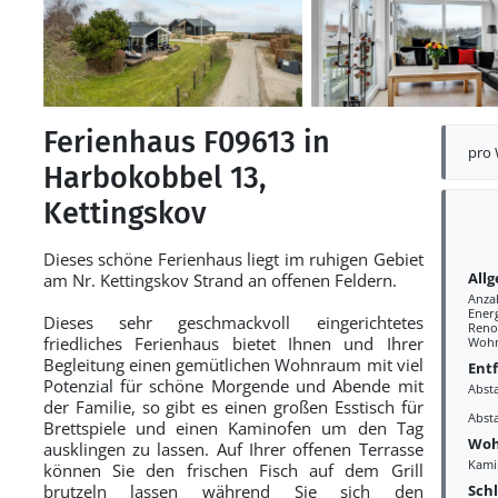
Ferienhaus F09613 in
pro
Harbokobbel 13,
Kettingskov
Dieses schöne Ferienhaus liegt im ruhigen Gebiet
All
am Nr. Kettingskov Strand an offenen Feldern.
Anza
Ener
Dieses sehr geschmackvoll eingerichtetes
Reno
friedliches Ferienhaus bietet Ihnen und Ihrer
Wohn
Begleitung einen gemütlichen Wohnraum mit viel
Ent
Potenzial für schöne Morgende und Abende mit
Abst
der Familie, so gibt es einen großen Esstisch für
Abst
Brettspiele und einen Kaminofen um den Tag
Woh
ausklingen zu lassen. Auf Ihrer offenen Terrasse
Kami
können Sie den frischen Fisch auf dem Grill
Sch
brutzeln lassen während Sie sich den