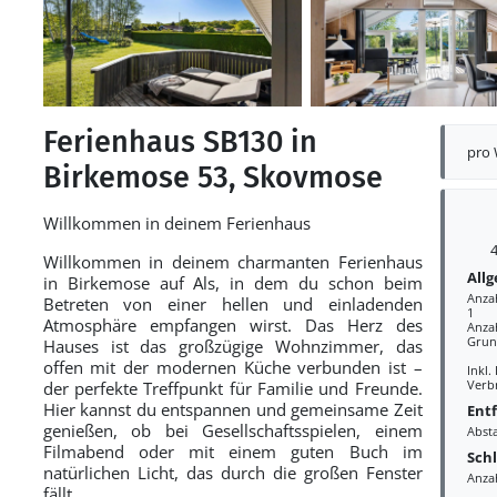
Ferienhaus SB130 in
pro
Birkemose 53, Skovmose
Willkommen in deinem Ferienhaus
4
Willkommen in deinem charmanten Ferienhaus
All
in Birkemose auf Als, in dem du schon beim
Anza
Betreten von einer hellen und einladenden
1
Atmosphäre empfangen wirst. Das Herz des
Anzah
Grun
Hauses ist das großzügige Wohnzimmer, das
offen mit der modernen Küche verbunden ist –
Inkl.
Verb
der perfekte Treffpunkt für Familie und Freunde.
Hier kannst du entspannen und gemeinsame Zeit
Ent
genießen, ob bei Gesellschaftsspielen, einem
Abst
Filmabend oder mit einem guten Buch im
Sch
natürlichen Licht, das durch die großen Fenster
Anza
fällt.