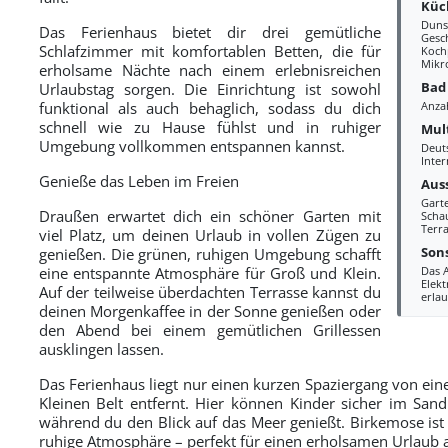
Küc
Duns
Das Ferienhaus bietet dir drei gemütliche
Gesc
Schlafzimmer mit komfortablen Betten, die für
Kochp
Mikr
erholsame Nächte nach einem erlebnisreichen
Bad
Urlaubstag sorgen. Die Einrichtung ist sowohl
funktional als auch behaglich, sodass du dich
Anza
schnell wie zu Hause fühlst und in ruhiger
Mul
Umgebung vollkommen entspannen kannst.
Deut
Inter
Genieße das Leben im Freien
Aus
Gart
Draußen erwartet dich ein schöner Garten mit
Scha
Terra
viel Platz, um deinen Urlaub in vollen Zügen zu
Sons
genießen. Die grünen, ruhigen Umgebung schafft
eine entspannte Atmosphäre für Groß und Klein.
Das 
Elekt
Auf der teilweise überdachten Terrasse kannst du
erlau
deinen Morgenkaffee in der Sonne genießen oder
den Abend bei einem gemütlichen Grillessen
ausklingen lassen.
Das Ferienhaus liegt nur einen kurzen Spaziergang von ein
Kleinen Belt entfernt. Hier können Kinder sicher im San
während du den Blick auf das Meer genießt. Birkemose ist
ruhige Atmosphäre – perfekt für einen erholsamen Urlaub a