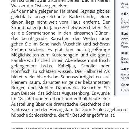
Anza
Wasser der Ostsee genießen.
Anza
Auf der nahe gelegenen Halbinsel Kegnæs gibt es
Küc
gleichfalls ausgezeichnete Badestrände, einer
Duns
davon liegt nicht weit vom Haus entfernt. Der
Herd
Strand hat zu jeder Jahreszeit etwas zu bieten: Sei
Kühl
es die Sommersonne in den einsamen Dünen,
Bad
das beruhigende Rauschen der Wellen oder
Anza
Anzah
gehen Sie im Sand nach Muscheln und schönen
Wasc
Steinen suchen. Es gibt hier auch großartige
Mul
Möglichkeiten zum Küstenangeln und die ganze
Deut
Familie wird sicherlich ein Abendessen mit frisch
Radi
gefangenem Lachs, Kabeljau, Scholle oder
Aus
Hornfisch zu schätzen wissen. Die Halbinsel Als
Gart
bietet viele historische Sehenswürdigkeiten auf
Scha
kleinem Raum, darunter einige der bekanntesten
Sons
Burgen und Mühlen Dänemarks. Besuchen Sie
Haus
zum Beispiel das Schloss Augustenborg. Es wurde
im 18. Jahrhundert erbaut und enthält heute eine
Ausstellung über die dramatische Geschichte des
Schlosses und der Herzogsfamilie. Zum Schloss gehören 
hübsche Schlosskirche, die für Besucher geöffnet ist.
Alle Preise und Angaben beziehen sich jeweils auf den gewählten Zeitraum zum Zeitpunkt des D