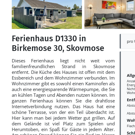
Ferienhaus D1330 in
pro
Birkemose 30, Skovmose
Dieses Ferienhaus liegt nicht weit vom
familienfreundlichen Strand in Skovmose
entfernt. Die Küche des Hauses ist offen mit dem
All
Essbereich und dem Wohnzimmer verbunden. Im
Anza
Wohnzimmer gibt es sowohl einen Kaminofen als
Ener
auch eine energiesparende Wärmepumpe, die Sie
Nich
Wohn
an kühlen Tagen und Abenden nutzen können. Im
Ent
ganzen Ferienhaus können Sie die drahtlose
Abst
Internetverbindung nutzen. Das Haus hat eine
schöne Terrasse, von der ein Teil überdacht ist.
Abst
Hier kann man bei jedem Wetter gut grillen. Auf
Woh
dem Gelände ist viel Platz zum Spielen und
Flac
Herumtoben, ein Spaß für Gäste in jedem Alter.
Sch
Am schönen Strand können Sie ein Bad im klaren