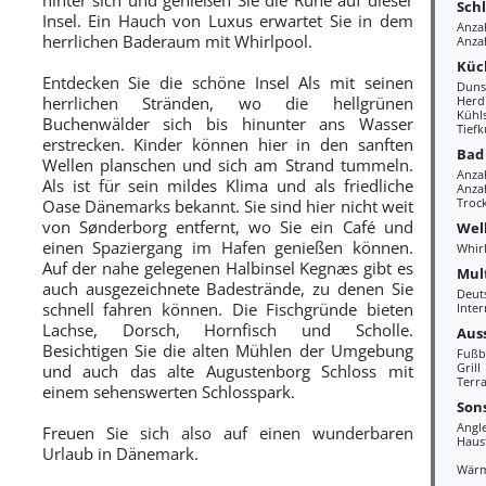
Sch
Insel. Ein Hauch von Luxus erwartet Sie in dem
Anza
herrlichen Baderaum mit Whirlpool.
Anzah
Küc
Entdecken Sie die schöne Insel Als mit seinen
Duns
herrlichen Stränden, wo die hellgrünen
Herd
Kühl
Buchenwälder sich bis hinunter ans Wasser
Tiefk
erstrecken. Kinder können hier in den sanften
Bad
Wellen planschen und sich am Strand tummeln.
Anza
Als ist für sein mildes Klima und als friedliche
Anzah
Troc
Oase Dänemarks bekannt. Sie sind hier nicht weit
von Sønderborg entfernt, wo Sie ein Café und
Wel
einen Spaziergang im Hafen genießen können.
Whir
Auf der nahe gelegenen Halbinsel Kegnæs gibt es
Mul
auch ausgezeichnete Badestrände, zu denen Sie
Deut
schnell fahren können. Die Fischgründe bieten
Inter
Lachse, Dorsch, Hornfisch und Scholle.
Aus
Besichtigen Sie die alten Mühlen der Umgebung
Fußb
Grill
und auch das alte Augustenborg Schloss mit
Terra
einem sehenswerten Schlosspark.
Sons
Angl
Freuen Sie sich also auf einen wunderbaren
Haus
Urlaub in Dänemark.
Wär