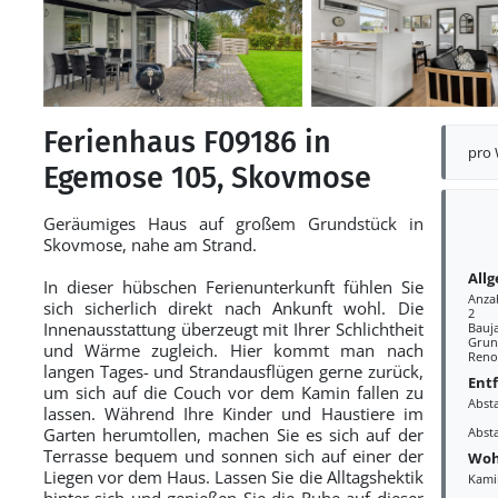
Ferienhaus F09186 in
pro
Egemose 105, Skovmose
Geräumiges Haus auf großem Grundstück in
Skovmose, nahe am Strand.
All
In dieser hübschen Ferienunterkunft fühlen Sie
Anza
sich sicherlich direkt nach Ankunft wohl. Die
2
Innenausstattung überzeugt mit Ihrer Schlichtheit
Bauj
Grun
und Wärme zugleich. Hier kommt man nach
Reno
langen Tages- und Strandausflügen gerne zurück,
Ent
um sich auf die Couch vor dem Kamin fallen zu
Abst
lassen. Während Ihre Kinder und Haustiere im
Garten herumtollen, machen Sie es sich auf der
Abst
Terrasse bequem und sonnen sich auf einer der
Woh
Liegen vor dem Haus. Lassen Sie die Alltagshektik
Kami
hinter sich und genießen Sie die Ruhe auf dieser