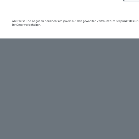
Alle Preise und Angaben beziehen sich jeweils auf den gewählten Zeitraum zum Zeitpunkt des D
Irrtümer vorbehalten.