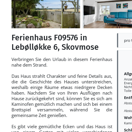
Ferienhaus F09576 in
pro
Lebølløkke 6, Skovmose
Verbringen Sie den Urlaub in diesem Ferienhaus
nahe dem Strand.
All
Das Haus strahlt Charakter und feine Details aus,
Anza
die die Geschichte des Hauses unterstreichen,
Ener
weshalb einige Räume etwas niedrigere Decken
Nich
Tolle
haben. Nachdem Sie von Ihren Ausflügen nach
Ent
Hause zurückgekehrt sind, können Sie es sich am
Abst
Kaminofen gemütlich machen und sich bei einem
Brettspiel versammeln, während Sie die
Abst
gemeinsame Zeit genießen.
Woh
Kami
Es gibt viele gemütliche Ecken und das Haus ist
Sch
von einem Garten mit vielen verschiedenen