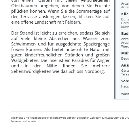
Anza
Obstbäumen umgeben, von denen Sie Früchte
Anza
pflücken können. Wenn Sie die Sommertage auf
Küc
der Terrasse ausklingen lassen, blicken Sie auf
Duns
eine offene Landschaft mit Feldern.
Herd
Kühl
Der Strand ist leicht zu erreichen, sodass Sie sich
Bad
auf viele kleine Abstecher ans Wasser zum
Anza
Anzah
Schwimmen und für ausgedehnte Spaziergänge
Wasc
freuen können. Als bietet unberührte Natur mit
Mul
guten kinderfreundlichen Stränden und großen
Deut
Waldgebieten. Die Insel ist ein Paradies für Angler
Aus
und in der Nähe finden Sie mehrere
Sehenswürdigkeiten wie das Schloss Nordborg.
Gart
Terra
Sons
Haus
Wär
Alle Preise und Angaben beziehen sich jeweils auf den gewählten Zeitraum zum Zeitpunkt des D
Irrtümer vorbehalten.