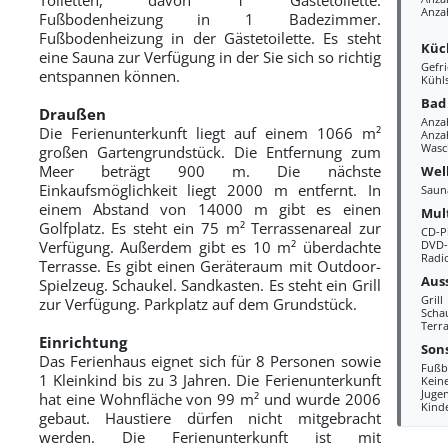
Anza
Fußbodenheizung in 1 Badezimmer.
Fußbodenheizung in der Gästetoilette. Es steht
Küc
eine Sauna zur Verfügung in der Sie sich so richtig
Gefri
entspannen können.
Kühl
Bad
Draußen
Anza
Die Ferienunterkunft liegt auf einem 1066 m²
Anzah
Wasc
großen Gartengrundstück. Die Entfernung zum
Meer beträgt 900 m. Die nächste
Wel
Einkaufsmöglichkeit liegt 2000 m entfernt. In
Saun
einem Abstand von 14000 m gibt es einen
Mul
Golfplatz. Es steht ein 75 m² Terrassenareal zur
CD-P
Verfügung. Außerdem gibt es 10 m² überdachte
DVD-
Radi
Terrasse. Es gibt einen Geräteraum mit Outdoor-
Aus
Spielzeug. Schaukel. Sandkasten. Es steht ein Grill
Grill
zur Verfügung. Parkplatz auf dem Grundstück.
Scha
Terr
Einrichtung
Sons
Das Ferienhaus eignet sich für 8 Personen sowie
Fußb
1 Kleinkind bis zu 3 Jahren. Die Ferienunterkunft
Kein
Juge
hat eine Wohnfläche von 99 m² und wurde 2006
Kind
gebaut. Haustiere dürfen nicht mitgebracht
werden. Die Ferienunterkunft ist mit