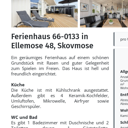
Ferienhaus 66-0133 in
pro
Ellemose 48, Skovmose
Ein geräumiges Ferienhaus auf einem schönen
Grundstück mit Rasen und guter Gelegenheit
zum Spielen im Freien. Das Haus ist hell und
All
freundlich eingerichtet.
Anza
Grund
Küche
m²
Wohn
Die Küche ist mit Kühlschrank ausgestattet.
Ent
Außerdem gibt es 4 Keramik-Kochfelder,
Abst
Umluftofen, Mikrowelle, Airfryer sowie
Abst
Geschirrspüler.
Woh
Kami
WC und Bad
Sch
Es gibt 1 Badezimmer mit Duschnische und 2
Toiletten, davon 1 Gästetoilette.
Anza