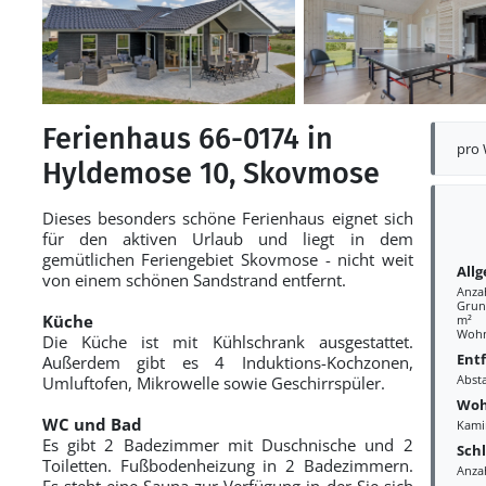
Ferienhaus 66-0174 in
pro
Hyldemose 10, Skovmose
Dieses besonders schöne Ferienhaus eignet sich
für den aktiven Urlaub und liegt in dem
gemütlichen Feriengebiet Skovmose - nicht weit
All
von einem schönen Sandstrand entfernt.
Anza
Grund
Küche
m²
Wohn
Die Küche ist mit Kühlschrank ausgestattet.
Ent
Außerdem gibt es 4 Induktions-Kochzonen,
Abst
Umluftofen, Mikrowelle sowie Geschirrspüler.
Woh
WC und Bad
Kami
Es gibt 2 Badezimmer mit Duschnische und 2
Sch
Toiletten. Fußbodenheizung in 2 Badezimmern.
Anza
Es steht eine Sauna zur Verfügung in der Sie sich