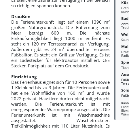
Küc
so richtig entspannen können.
Gefri
Kühl
Draußen
Bad
Die Ferienunterkunft liegt auf einem 1390 m²
Anza
großen Naturgrundstück. Die Entfernung zum
Troc
Meer beträgt 600 m. Die nächste
Wel
Einkaufsmöglichkeit liegt 1000 m entfernt. Es
Saun
steht ein 120 m² Terrassenareal zur Verfügung.
Mul
Außerdem gibt es 24 m² überdachte Terrasse.
Deut
Fußballtor. Es steht ein Grill zur Verfügung. Es ist
Radi
ein Ladestecker für Elektroautos installiert. CEE
Spi
Stecker. Parkplatz auf dem Grundstück.
Tisch
Aus
Einrichtung
Fußb
Das Ferienhaus eignet sich für 10 Personen sowie
Terra
1 Kleinkind bis zu 3 Jahren. Die Ferienunterkunft
Sons
hat eine Wohnfläche von 160 m² und wurde
Fußb
2022 gebaut. Haustiere dürfen nicht mitgebracht
Kind
werden. Die Ferienunterkunft ist mit
Lades
energiesparender Wärmepumpe ausgestattet. Die
Elek
Ferienunterkunft ist mit Waschmaschine
Wär
ausgestattet. Wäschetrockner.
Tiefkühlmöglichkeit mit 110 Liter Nutzinhalt. Es