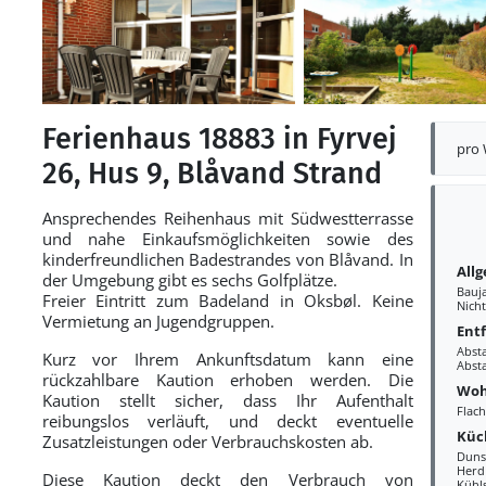
Ferienhaus 18883 in Fyrvej
pro
26, Hus 9, Blåvand Strand
Ansprechendes Reihenhaus mit Südwestterrasse
und nahe Einkaufsmöglichkeiten sowie des
kinderfreundlichen Badestrandes von Blåvand. In
All
der Umgebung gibt es sechs Golfplätze.
Bauj
Freier Eintritt zum Badeland in Oksbøl. Keine
Nich
Vermietung an Jugendgruppen.
Ent
Abst
Kurz vor Ihrem Ankunftsdatum kann eine
Abst
rückzahlbare Kaution erhoben werden. Die
Woh
Kaution stellt sicher, dass Ihr Aufenthalt
Flac
reibungslos verläuft, und deckt eventuelle
Küc
Zusatzleistungen oder Verbrauchskosten ab.
Duns
Herd
Diese Kaution deckt den Verbrauch von
Kühl