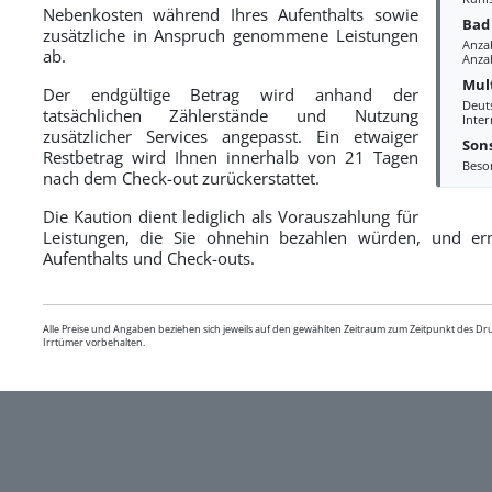
Nebenkosten während Ihres Aufenthalts sowie
Bad
zusätzliche in Anspruch genommene Leistungen
Anza
ab.
Anzah
Mul
Der endgültige Betrag wird anhand der
Deut
tatsächlichen Zählerstände und Nutzung
Inter
zusätzlicher Services angepasst. Ein etwaiger
Sons
Restbetrag wird Ihnen innerhalb von 21 Tagen
Beso
nach dem Check-out zurückerstattet.
Die Kaution dient lediglich als Vorauszahlung für
Leistungen, die Sie ohnehin bezahlen würden, und erm
Aufenthalts und Check-outs.
Alle Preise und Angaben beziehen sich jeweils auf den gewählten Zeitraum zum Zeitpunkt des D
Irrtümer vorbehalten.