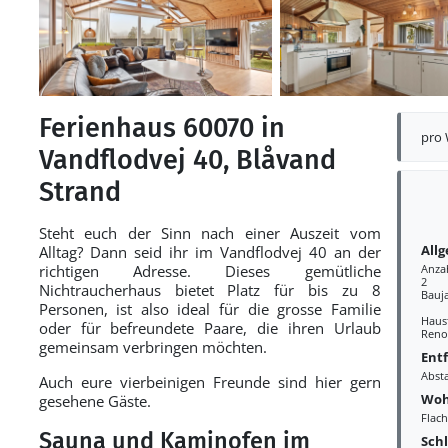
Ferienhaus 60070 in
pro
Vandflodvej 40, Blåvand
Strand
Steht euch der Sinn nach einer Auszeit vom
All
Alltag? Dann seid ihr im Vandflodvej 40 an der
richtigen Adresse. Dieses gemütliche
Anza
2
Nichtraucherhaus bietet Platz für bis zu 8
Bauj
Personen, ist also ideal für die grosse Familie
Haust
oder für befreundete Paare, die ihren Urlaub
Reno
gemeinsam verbringen möchten.
Ent
Abst
Auch eure vierbeinigen Freunde sind hier gern
Woh
gesehene Gäste.
Flac
Sauna und Kaminofen im
Sch