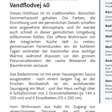
Anza
Vandflodvej 40
Anza
Küc
Dieses Holzhaus ist im traditionellen, dänischen
Gesc
Sommerhausstil gehalten. Die Farben, die
Kühl
Einrichtung und die persönlichen Details schaffen
Bad
eine angenehme Atmosphäre, und ihr werdet
Anza
euch schnell in dieser gemütlichen Umgebung
Wel
willkommen fühlen. Der offene Wohnraum mit
der integrierten Küche lädt zu netten,
Saun
gemeinsamen Ferienstunden ein. An kühleren
Mul
Tagen verbreitet der Kaminofen eine wohlige
Deut
Inter
Wärme, während draussen vor den grossen
Panoramafenstern der rauhe Westwind die
Aus
Baumkronen zerzaust.
Gart
Grill
Sand
Das Badezimmer ist mit einer hauseigenen Sauna
Sonn
ausgestattet - nach einem langen Tag an der
Sons
frischen Nordseeluft ist ein wohltuender
Beso
Saunagang ein Must - und das Haus verfügt über
Haus
Kind
4 Schlafzimmer mit 2 Dreiviertelbetten (je 140 x
200 cm) und 4 Einzelbetten (70 x 200 cm).
Wär
Vom Wohnraum aus habt ihr Zugang zur
abgeschirmten Terrasse, die mit guten