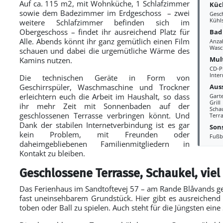
Auf ca. 115 m2, mit Wohnküche, 1 Schlafzimmer
Küc
sowie dem Badezimmer im Erdgeschoss – zwei
Gesc
Kühl
weitere Schlafzimmer befinden sich im
Obergeschoss – findet ihr ausreichend Platz für
Bad
Alle. Abends könnt ihr ganz gemütlich einen Film
Anza
Wasc
schauen und dabei die urgemütliche Wärme des
Mul
Kamins nutzen.
CD-P
Inter
Die technischen Geräte in Form von
Aus
Geschirrspüler, Waschmaschine und Trockner
erleichtern euch die Arbeit im Haushalt, so dass
Gart
Grill
ihr mehr Zeit mit Sonnenbaden auf der
Scha
geschlossenen Terrasse verbringen könnt. Und
Terra
Dank der stabilen Internetverbindung ist es gar
Sons
kein Problem, mit Freunden oder
Fußb
daheimgebliebenen Familienmitgliedern in
Kontakt zu bleiben.
Geschlossene Terrasse, Schaukel, viel 
Das Ferienhaus im Sandtoftevej 57 – am Rande Blåvands ge
fast uneinsehbarem Grundstück. Hier gibt es ausreichend 
toben oder Ball zu spielen. Auch steht für die Jüngsten ein