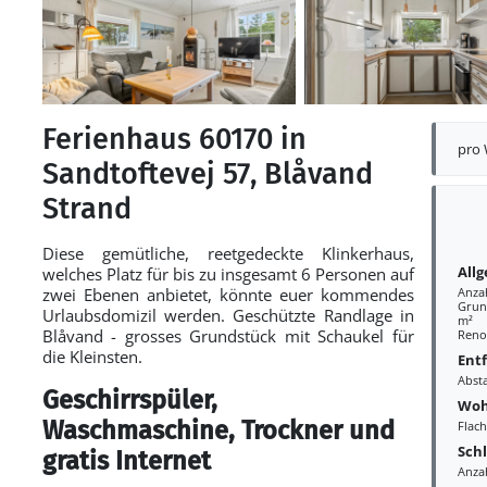
Ferienhaus 60170 in
pro
Sandtoftevej 57, Blåvand
Strand
Diese gemütliche, reetgedeckte Klinkerhaus,
All
welches Platz für bis zu insgesamt 6 Personen auf
zwei Ebenen anbietet, könnte euer kommendes
Anza
Grund
Urlaubsdomizil werden. Geschützte Randlage in
m²
Blåvand - grosses Grundstück mit Schaukel für
Reno
die Kleinsten.
Ent
Abst
Geschirrspüler,
Woh
Waschmaschine, Trockner und
Flac
Sch
gratis Internet
Anza