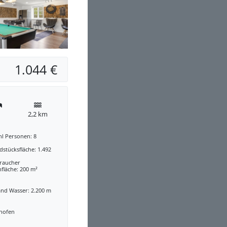
1.044 €
2,2 km
hl Personen: 8
stücksfläche: 1.492
traucher
fläche: 200 m²
and Wasser: 2.200 m
nofen