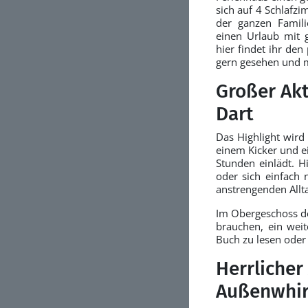
sich auf 4 Schlafzi
der ganzen Famili
einen Urlaub mit 
hier findet ihr de
gern gesehen und m
Großer Akt
Dart
Das Highlight wird
einem Kicker und e
Stunden einlädt. H
oder sich einfach
anstrengenden Allta
Im Obergeschoss des
brauchen, ein wei
Buch zu lesen oder
Herrliche
Außenwhirl