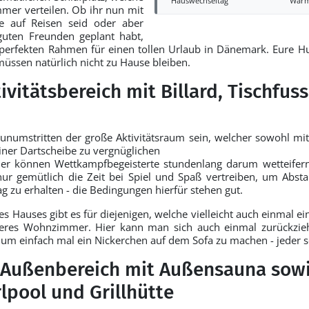
Hauswechseltag
Wär
mmer verteilen. Ob ihr nun mit
e auf Reisen seid oder aber
guten Freunden geplant habt,
n perfekten Rahmen für einen tollen Urlaub in Dänemark. Eure H
üssen natürlich nicht zu Hause bleiben.
ivitätsbereich mit Billard, Tischfus
 unumstritten der große Aktivitätsraum sein, welcher sowohl mit 
iner Dartscheibe zu vergnüglichen
ier können Wettkampfbegeisterte stundenlang darum wetteifern
 nur gemütlich die Zeit bei Spiel und Spaß vertreiben, um Ab
g zu erhalten - die Bedingungen hierfür stehen gut.
 Hauses gibt es für diejenigen, welche vielleicht auch einmal ein
teres Wohnzimmer. Hier kann man sich auch einmal zurückzieh
 um einfach mal ein Nickerchen auf dem Sofa zu machen - jeder s
r Außenbereich mit Außensauna sow
pool und Grillhütte