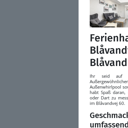
Ferienh
Blåvand
Blåvand
Ihr seid auf
Außergewöhnlichem,
Außenwhirlpool so
habt Spaß daran, e
oder Dart zu mess
im Blåvandvej 60.
Geschmack
umfassend