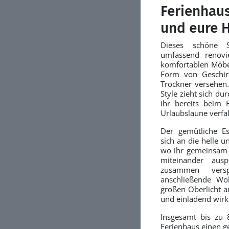
Ferienhaus
und eure 
Dieses schöne 
umfassend renov
komfortablen Möbe
Form von Geschir
Trockner versehen.
Style zieht sich du
ihr bereits beim 
Urlaubslaune verfa
Der gemütliche Es
sich an die helle u
wo ihr gemeinsam 
miteinander aus
zusammen vers
anschließende Wo
großen Oberlicht a
und einladend wirk
Insgesamt bis zu 
Ferienhaus einen g