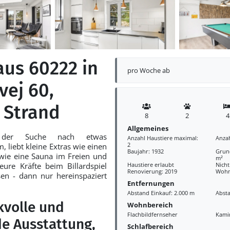
aus 60222 in
pro Woche ab
vej 60,
 Strand
8
2
4
Allgemeines
 der Suche nach etwas
Anzahl Haustiere maximal:
Anza
2
 liebt kleine Extras wie einen
Baujahr: 1932
Grund
wie eine Sauna im Freien und
m²
ure Kräfte beim Billardspiel
Haustiere erlaubt
Nich
Renovierung: 2019
Wohn
en - dann nur hereinspaziert
Entfernungen
Abstand Einkauf: 2.000 m
Abst
volle und
Wohnbereich
Flachbildfernseher
Kami
e Ausstattung,
Schlafbereich