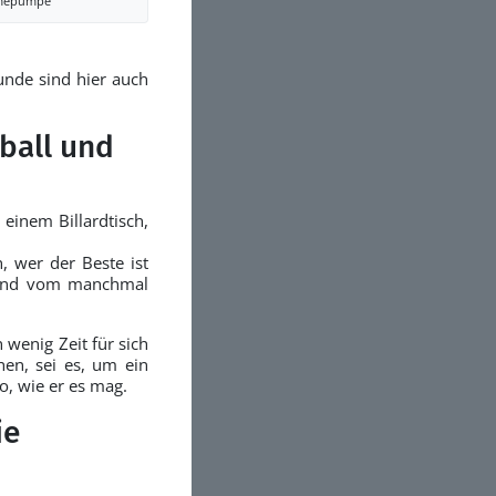
mepumpe
unde sind hier auch
sball und
einem Billardtisch,
, wer der Beste ist
stand vom manchmal
 wenig Zeit für sich
en, sei es, um ein
o, wie er es mag.
ie