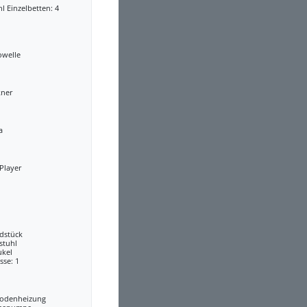
l Einzelbetten: 4
owelle
kner
a
Player
dstück
stuhl
ukel
sse: 1
odenheizung