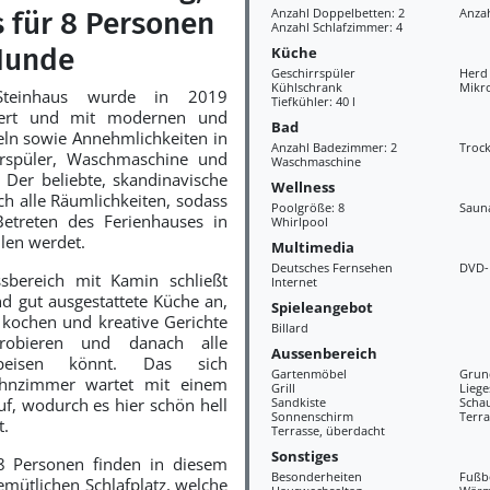
Anzahl Doppelbetten: 2
Anzah
 für 8 Personen
Anzahl Schlafzimmer: 4
Hunde
Küche
Geschirrspüler
Herd
Kühlschrank
Mikr
Steinhaus wurde in 2019
Tiefkühler: 40 l
iert und mit modernen und
Bad
ln sowie Annehmlichkeiten in
Anzahl Badezimmer: 2
Troc
rspüler, Waschmaschine und
Waschmaschine
 Der beliebte, skandinavische
Wellness
rch alle Räumlichkeiten, sodass
Poolgröße: 8
Saun
Betreten des Ferienhauses in
Whirlpool
llen werdet.
Multimedia
Deutsches Fernsehen
DVD-
sbereich mit Kamin schließt
Internet
nd gut ausgestattete Küche an,
Spieleangebot
kochen und kreative Gerichte
Billard
probieren und danach alle
Aussenbereich
peisen könnt. Das sich
Gartenmöbel
Grun
hnzimmer wartet mit einem
Grill
Liege
uf, wodurch es hier schön hell
Sandkiste
Scha
Sonnenschirm
Terra
t.
Terrasse, überdacht
Sonstiges
8 Personen finden in diesem
Besonderheiten
Fußb
emütlichen Schlafplatz, welche