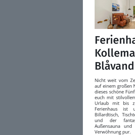
Ferienh
Kollema
Blåvand
Nicht weit vom Ze
auf einem großen N
dieses schöne Fünf
euch mit stilvoll
Urlaub mit bis z
Ferienhaus ist
Billardtisch, Tisc
und der fantas
Außensauna und A
Verwöhnung pur.