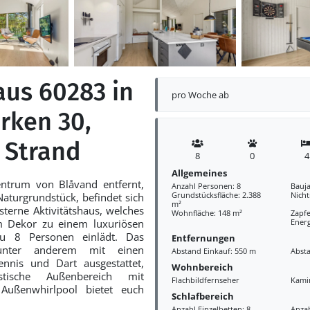
aus 60283 in
pro Woche ab
rken 30,
 Strand
8
0
4
Allgemeines
ntrum von Blåvand entfernt,
Anzahl Personen: 8
Bauja
Grundstücksfläche: 2.388
Nich
aturgrundstück, befindet sich
m²
sterne Aktivitätshaus, welches
Wohnfläche: 148 m²
Zapfe
em Dekor zu einem luxuriösen
Ener
u 8 Personen einlädt. Das
Entfernungen
 unter anderem mit einen
Abstand Einkauf: 550 m
Abst
htennis und Dart ausgestattet,
Wohnbereich
tische Außenbereich mit
Flachbildfernseher
Kami
ußenwhirlpool bietet euch
Schlafbereich
Anzahl Einzelbetten: 8
Anzah