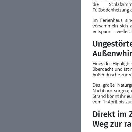
die Schlafzi
Fußbodenheizung a
Im Ferienhaus sind
versammeln sich a
entspannt - vielle
Ungestört
Außenwhirl
Eines der Highlight
überdacht und ist 
Außendusche zur V
Das große Naturg
Nachbarn sorgen; 
Strand könnt ihr 
vom 1. April bis z
Direkt im
Weg zur r