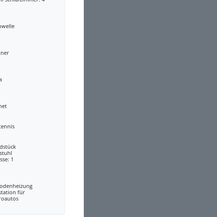
owelle
kner
a
net
tennis
dstück
stuhl
sse: 1
odenheizung
tation für
roautos