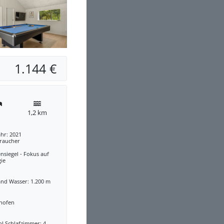
1.144 €
1,2 km
hr: 2021
traucher
nsiegel - Fokus auf
gie
and Wasser: 1.200 m
nofen
l Schlafzimmer: 4