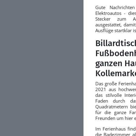
Gute Nachrichten
Elektroautos - die
Stecker zum Au
ausgestattet, dami
Ausflüge startklar is
Billardtis
Fußbodenh
ganzen Ha
Kollemark
Das große Ferienh
2021 aus hochwert
das stilvolle Inte
Faden durch da
Quadratmetern biet
für die ganze Fa
Freunden um hier e
Im Ferienhaus fin
die Badezimmer a