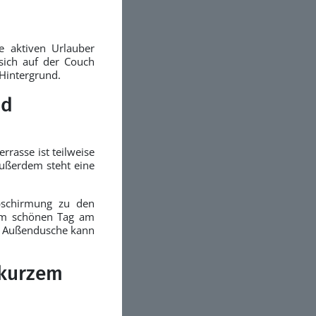
ie aktiven Urlauber
sich auf der Couch
 Hintergrund.
nd
rrasse ist teilweise
Außerdem steht eine
bschirmung zu den
nem schönen Tag am
e Außendusche kann
 kurzem