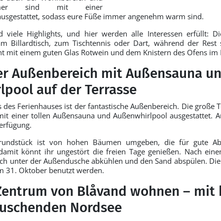
mmer sind mit einer
usgestattet, sodass eure Füße immer angenehm warm sind.
 viele Highlights, und hier werden alle Interessen erfüllt: D
m Billardtisch, zum Tischtennis oder Dart, während der Rest 
icht mit einem guten Glas Rotwein und dem Knistern des Ofens im
er Außenbereich mit Außensauna u
pool auf der Terrasse
s des Ferienhauses ist der fantastische Außenbereich. Die große Te
mit einer tollen Außensauna und Außenwhirlpool ausgestattet. 
erfügung.
rundstück ist von hohen Bäumen umgeben, die für gute A
damit könnt ihr ungestört die freien Tage genießen. Nach ei
euch unter der Außendusche abkühlen und den Sand abspülen. Di
um 31. Oktober benutzt werden.
 Zentrum von Blåvand wohnen – mit
auschenden Nordsee