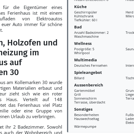
Küche
 für die Eigentümer eines
ses Ferienhaus ist mit einem
Geschirrspüler
Herd
Kühlschrank
Mikr
fladen von Elektroautos
Tiefkühler: 60 l
t euer Auto immer für schöne
Bad
t.
Anzahl Badezimmer: 2
Troc
Waschmaschine
ch, Holzofen und
Wellness
Poolgröße: 5
Saun
eizung im
Whirlpool
Multimedia
us auf
Deutsches Fernsehen
Inter
en 30
Spieleangebot
Billard
Tisch
aus am Kollemarken 30 wurde
Aussenbereich
igen Materialien erbaut und
Gartenmöbel
Grun
rieur zieht sich wie ein roter
Grill
Liege
Sonnenschirm
Terra
s Haus. Verteilt auf 148
Terrasse, überdacht
et das Ferienhaus viel Platz
Sonstiges
milie oder eine Gruppe von
Besonderheiten
Fußb
inen Urlaub zu verbringen.
Hauswechseltag
Lades
Elekt
det ihr 2 Badezimmer. Sowohl
Wärmepumpe
ls auch der Wohnbereich und