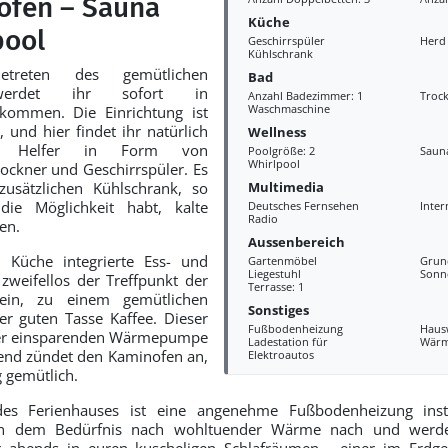
ofen – Sauna
Küche
pool
Geschirrspüler
Herd
Kühlschrank
treten des gemütlichen
Bad
 werdet ihr sofort in
Anzahl Badezimmer: 1
Troc
Waschmaschine
kommen. Die Einrichtung ist
, und hier findet ihr natürlich
Wellness
hen Helfer in Form von
Poolgröße: 2
Saun
Whirlpool
ckner und Geschirrspüler. Es
Multimedia
zusätzlichen Kühlschrank, so
ie Möglichkeit habt, kalte
Deutsches Fernsehen
Inter
Radio
en.
Aussenbereich
 Küche integrierte Ess- und
Gartenmöbel
Grun
Liegestuhl
Sonn
weifellos der Treffpunkt der
Terrasse: 1
ein, zu einem gemütlichen
Sonstiges
ner guten Tasse Kaffee. Dieser
Fußbodenheizung
Haus
ner einsparenden Wärmepumpe
Ladestation für
Wär
end zündet den Kaminofen an,
Elektroautos
g gemütlich.
s Ferienhauses ist eine angenehme Fußbodenheizung insta
n dem Bedürfnis nach wohltuender Wärme nach und werden
hr abends in euren kuscheligen Schlafräumen - einer im Erdge