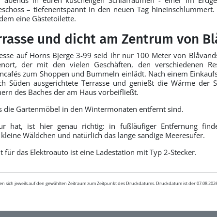
schoss – tiefenentspannt in den neuen Tag hineinschlummert. I
dem eine Gästetoilette.
rrasse und dicht am Zentrum von B
esse auf Horns Bjerge 3-99 seid ihr nur 100 Meter von Blåvand
ienort, der mit den vielen Geschäften, den verschiedenen R
encafés zum Shoppen und Bummeln einlädt. Nach einem Einkauf
ch Süden ausgerichtete Terrasse und genießt die Wärme der 
hern des Baches der am Haus vorbeifließt.
ss die Gartenmöbel in den Wintermonaten entfernt sind.
r hat, ist hier genau richtig: in fußläufiger Entfernung fin
 kleine Wäldchen und natürlich das lange sandige Meeresufer.
 für das Elektroauto ist eine Ladestation mit Typ 2-Stecker.
en sich jeweils auf den gewählten Zeitraum zum Zeitpunkt des Druckdatums. Druckdatum ist der 07.08.20