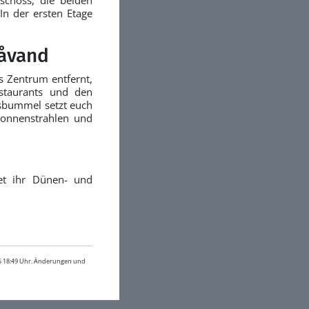
n der ersten Etage
låvand
s Zentrum entfernt,
estaurants und den
sbummel setzt euch
Sonnenstrahlen und
det ihr Dünen- und
26 18:49 Uhr. Änderungen und