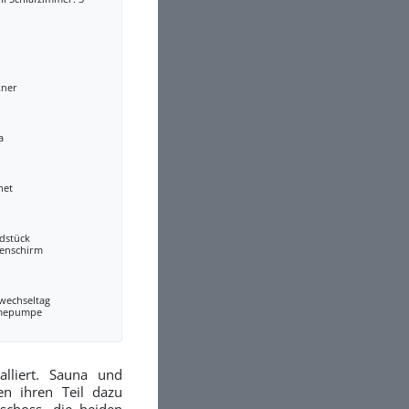
kner
a
net
dstück
enschirm
wechseltag
mepumpe
lliert. Sauna und
 ihren Teil dazu
schoss, die beiden