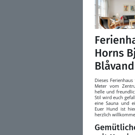
Ferienh
Horns Bj
Blåvand
Dieses Ferienhaus 
Meter vom Zentru
helle und freundli
Stil wird euch gefa
eine Sauna und ei
Euer Hund ist hie
herzlich willkomme
Gemütlich