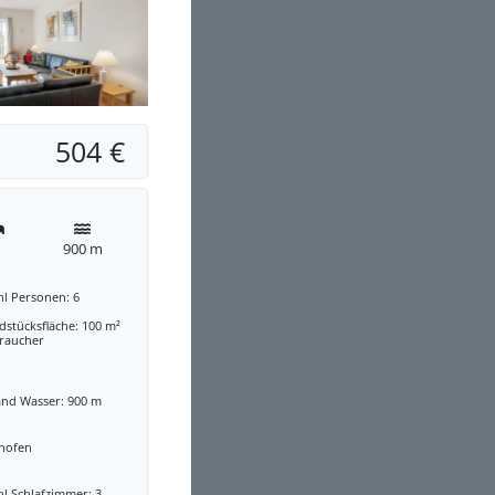
504 €
900 m
hl Personen: 6
stücksfläche: 100 m²
traucher
and Wasser: 900 m
nofen
l Schlafzimmer: 3