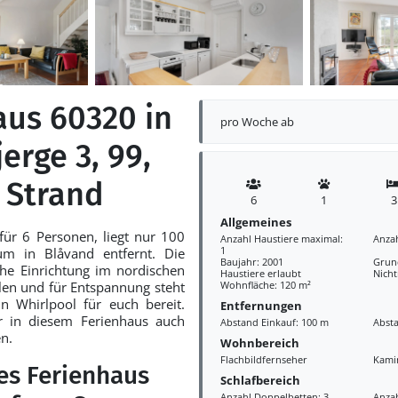
aus 60320 in
pro Woche ab
erge 3, 99,
 Strand
6
1
3
Allgemeines
für 6 Personen, liegt nur 100
Anzahl Haustiere maximal:
Anza
1
m in Blåvand entfernt. Die
Baujahr: 2001
Grund
che Einrichtung im nordischen
Haustiere erlaubt
Nich
llen und für Entspannung steht
Wohnfläche: 120 m²
n Whirlpool für euch bereit.
Entfernungen
r in diesem Ferienhaus auch
Abstand Einkauf: 100 m
Abst
n.
Wohnbereich
Flachbildfernseher
Kami
es Ferienhaus
Schlafbereich
Anzahl Doppelbetten: 3
Anzah