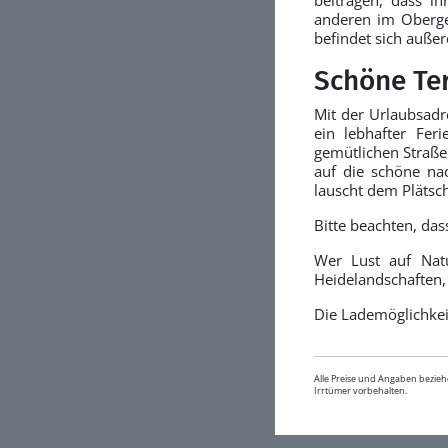
anderen im Oberge
befindet sich außer
Schöne Te
Mit der Urlaubsadr
ein lebhafter Fer
gemütlichen Straß
auf die schöne na
lauscht dem Plätsc
Bitte beachten, da
Wer Lust auf Natu
Heidelandschaften,
Die Lademöglichkeit
Alle Preise und Angaben bezieh
Irrtümer vorbehalten.