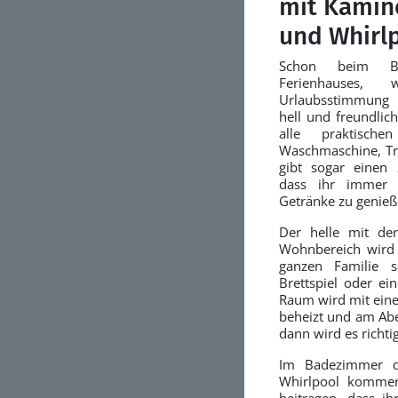
mit Kamin
und Whirl
Schon beim Be
Ferienhauses,
Urlaubsstimmung 
hell und freundlich
alle praktisc
Waschmaschine, Tro
gibt sogar einen 
dass ihr immer d
Getränke zu genieß
Der helle mit der
Wohnbereich wird z
ganzen Familie s
Brettspiel oder ei
Raum wird mit ei
beheizt und am Ab
dann wird es richti
Im Badezimmer de
Whirlpool komme
beitragen, dass i