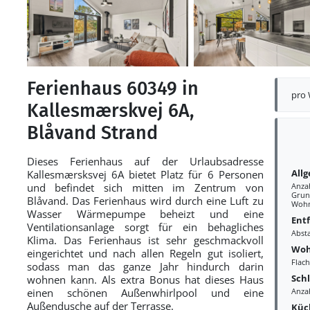
Ferienhaus 60349 in
pro
Kallesmærskvej 6A,
Blåvand Strand
Dieses Ferienhaus auf der Urlaubsadresse
All
Kallesmærsksvej 6A bietet Platz für 6 Personen
und befindet sich mitten im Zentrum von
Anza
Grun
Blåvand. Das Ferienhaus wird durch eine Luft zu
Wohn
Wasser Wärmepumpe beheizt und eine
Ent
Ventilationsanlage sorgt für ein behagliches
Abst
Klima. Das Ferienhaus ist sehr geschmackvoll
Woh
eingerichtet und nach allen Regeln gut isoliert,
Flac
sodass man das ganze Jahr hindurch darin
Sch
wohnen kann. Als extra Bonus hat dieses Haus
einen schönen Außenwhirlpool und eine
Anza
Außendusche auf der Terrasse.
Küc