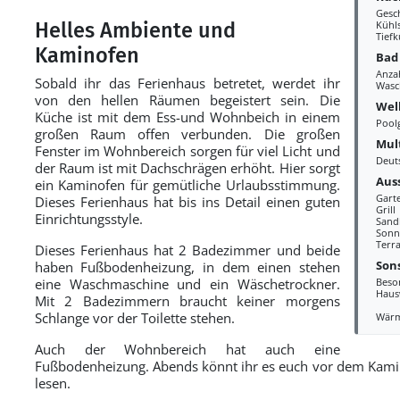
Gesc
Helles Ambiente und
Kühl
Tiefk
Kaminofen
Bad
Anza
Sobald ihr das Ferienhaus betretet, werdet ihr
Wasc
von den hellen Räumen begeistert sein. Die
Wel
Küche ist mit dem Ess-und Wohnbeich in einem
Pool
großen Raum offen verbunden. Die großen
Mul
Fenster im Wohnbereich sorgen für viel Licht und
Deut
der Raum ist mit Dachschrägen erhöht. Hier sorgt
Aus
ein Kaminofen für gemütliche Urlaubsstimmung.
Gart
Dieses Ferienhaus hat bis ins Detail einen guten
Grill
Einrichtungsstyle.
Sand
Sonn
Terr
Dieses Ferienhaus hat 2 Badezimmer und beide
Sons
haben Fußbodenheizung, in dem einen stehen
eine Waschmaschine und ein Wäschetrockner.
Beso
Haus
Mit 2 Badezimmern braucht keiner morgens
Schlange vor der Toilette stehen.
Wär
Auch der Wohnbereich hat auch eine
Fußbodenheizung. Abends könnt ihr es euch vor dem Kami
lesen.