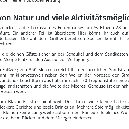
n Natur und viele Aktivitätsmögli
Stunden ist die Terrasse des Ferienhauses am Sydslugen 28 ausg
zäunt. Ein anderer Teil ist überdacht. Hier könnt ihr euch a
erlassen. Die auf dem Grill zubereiteten Speisen könnt ihr e
zehren.
 die kleinen Gäste sicher an der Schaukel und dem Sandkasten
de Menge Platz für den Auslauf zur Verfügung.
 Fußweg von 350 Metern erreicht ihr den herrlichen Sandstran
nnt ihr kilometerweit neben den Wellen der Nordsee den St
andshuk Leuchtturm aus habt ihr nach 170 Treppenstufen eine g
gellandschaften und die Weite des Meeres. Genauso ist der na
 Besuch wert.
rum Blåvands ist es nicht weit. Dort laden viele kleine Läde
 leckere Gerichte und coole Drinks an. Mehrere Spielmöglichkeit
n Kleinen keine Langeweile aufkommen. Für euer leibliches Woh
rkte, beim Bäcker und dem Metzger eindecken.