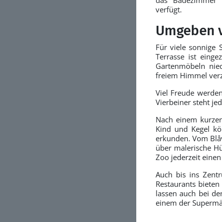
verfügt.
Umgeben vo
Für viele sonnige 
Terrasse ist einge
Gartenmöbeln nied
freiem Himmel ver
Viel Freude werden
Vierbeiner steht je
Nach einem kurzen
Kind und Kegel kö
erkunden. Vom Blåv
über malerische Hü
Zoo jederzeit einen
Auch bis ins Zent
Restaurants bieten
lassen auch bei de
einem der Supermä