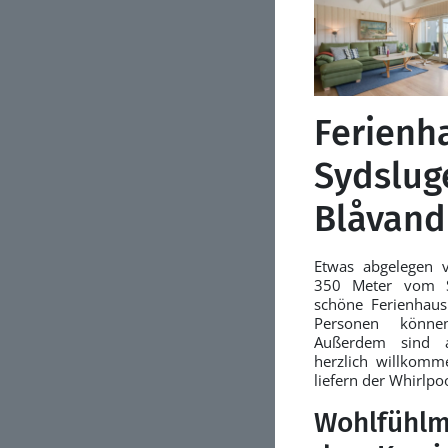
Ferienh
Sydslug
Blåvand
Etwas abgelegen 
350 Meter vom St
schöne Ferienhau
Personen könne
Außerdem sind 
herzlich willkom
liefern der Whirlpo
Wohlfühlm