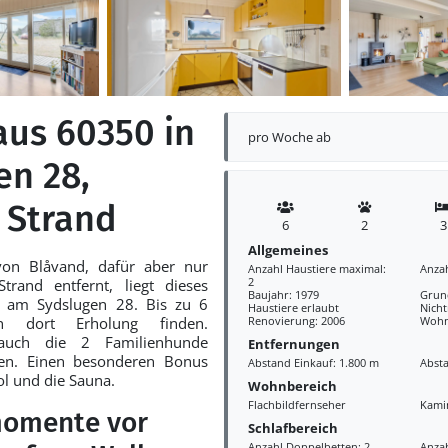
aus 60350 in
pro Woche ab
en 28,
 Strand
6
2
3
Allgemeines
von Blåvand, dafür aber nur
Anzahl Haustiere maximal:
Anza
2
rand entfernt, liegt dieses
Baujahr: 1979
Grund
s am Sydslugen 28. Bis zu 6
Haustiere erlaubt
Nich
n dort Erholung finden.
Renovierung: 2006
Wohn
auch die 2 Familienhunde
Entfernungen
men. Einen besonderen Bonus
Abstand Einkauf: 1.800 m
Abst
ol und die Sauna.
Wohnbereich
Flachbildfernseher
Kami
omente vor
Schlafbereich
Anzahl Doppelbetten: 2
Anzah