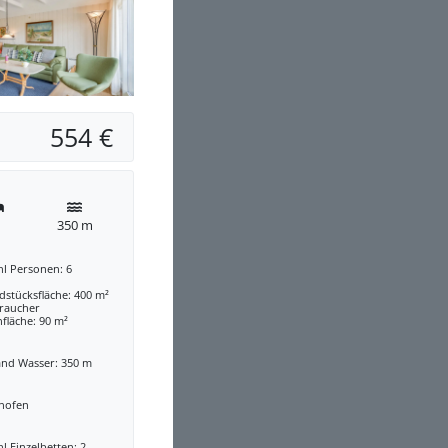
554 €
350 m
hl Personen: 6
stücksfläche: 400 m²
traucher
fläche: 90 m²
and Wasser: 350 m
nofen
l Einzelbetten: 2