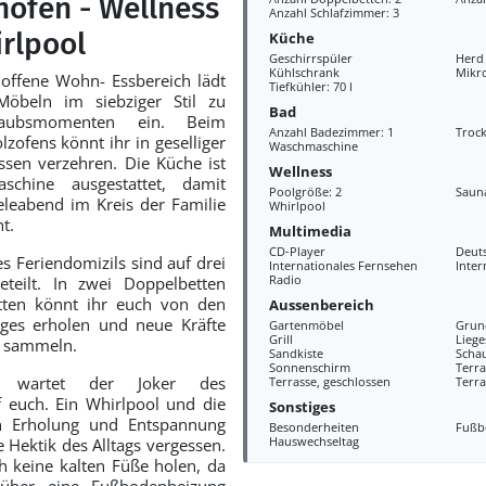
ofen - Wellness
Anzahl Schlafzimmer: 3
rlpool
Küche
Geschirrspüler
Herd
Kühlschrank
Mikr
offene Wohn- Essbereich lädt
Tiefkühler: 70 l
Möbeln im siebziger Stil zu
Bad
aubsmomenten ein. Beim
Anzahl Badezimmer: 1
Troc
zofens könnt ihr in geselliger
Waschmaschine
sen verzehren. Die Küche ist
Wellness
schine ausgestattet, damit
Poolgröße: 2
Saun
eleabend im Kreis der Familie
Whirlpool
t.
Multimedia
CD-Player
Deut
s Feriendomizils sind auf drei
Internationales Fernsehen
Inter
Radio
eteilt. In zwei Doppelbetten
tten könnt ihr euch von den
Aussenbereich
ages erholen und neue Kräfte
Gartenmöbel
Grun
Grill
Liege
r sammeln.
Sandkiste
Scha
Sonnenschirm
Terra
 wartet der Joker des
Terrasse, geschlossen
Terra
euch. Ein Whirlpool und die
Sonstiges
n Erholung und Entspannung
Besonderheiten
Fußb
Hauswechseltag
 Hektik des Alltags vergessen.
 keine kalten Füße holen, da
über eine Fußbodenheizung