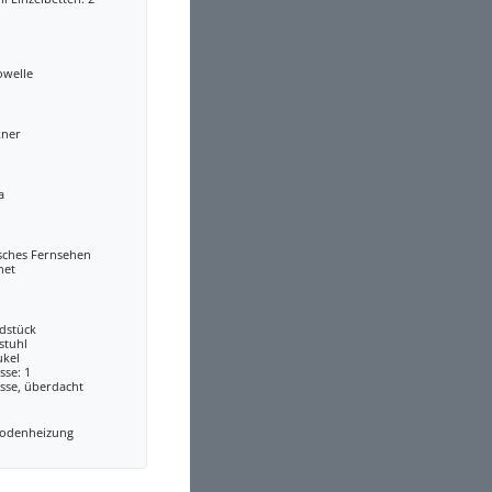
owelle
kner
a
sches Fernsehen
net
dstück
stuhl
ukel
sse: 1
sse, überdacht
odenheizung