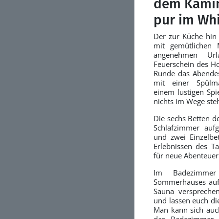
dem Kamin
pur im Whi
Der zur Küche hin 
mit gemütlichen 
angenehmen Url
Feuerschein des Hol
Runde das Abendes
mit einer Spülma
einem lustigen Spi
nichts im Wege steh
Die sechs Betten de
Schlafzimmer aufg
und zwei Einzelbe
Erlebnissen des T
für neue Abenteue
Im Badezimmer
Sommerhauses auf 
Sauna verspreche
und lassen euch die
Man kann sich auch
das Badezimmer 