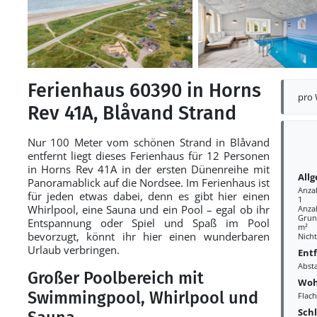
Ferienhaus 60390 in Horns
pro
Rev 41A, Blåvand Strand
Nur 100 Meter vom schönen Strand in Blåvand
entfernt liegt dieses Ferienhaus für 12 Personen
in Horns Rev 41A in der ersten Dünenreihe mit
All
Panoramablick auf die Nordsee. Im Ferienhaus ist
Anza
für jeden etwas dabei, denn es gibt hier einen
1
Whirlpool, eine Sauna und ein Pool – egal ob ihr
Anza
Grund
Entspannung oder Spiel und Spaß im Pool
m²
bevorzugt, könnt ihr hier einen wunderbaren
Nich
Urlaub verbringen.
Ent
Abst
Großer Poolbereich mit
Woh
Swimmingpool, Whirlpool und
Flac
Sch