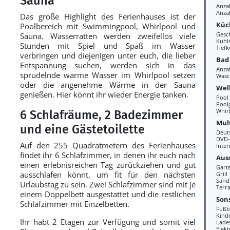
Sauna
Anza
Anza
Das große Highlight des Ferienhauses ist der
Küc
Poolbereich mit Swimmingpool, Whirlpool und
Gesc
Sauna. Wasserratten werden zweifellos viele
Kühl
Stunden mit Spiel und Spaß im Wasser
Tiefk
verbringen und diejenigen unter euch, die lieber
Bad
Entspannung suchen, werden sich in das
Anza
sprudelnde warme Wasser im Whirlpool setzen
Wasc
oder die angenehme Wärme in der Sauna
Wel
genießen. Hier könnt ihr wieder Energie tanken.
Pool
Pool
Whir
6 Schlafräume, 2 Badezimmer
Mul
und eine Gästetoilette
Deut
DVD-
Auf den 255 Quadratmetern des Ferienhauses
Inter
findet ihr 6 Schlafzimmer, in denen ihr euch nach
Aus
einen erlebnisreichen Tag zurückziehen und gut
Gart
ausschlafen könnt, um fit für den nächsten
Grill
Sand
Urlaubstag zu sein. Zwei Schlafzimmer sind mit je
Terra
einem Doppelbett ausgestattet und die restlichen
Sons
Schlafzimmer mit Einzelbetten.
Fußb
Kind
Ihr habt 2 Etagen zur Verfügung und somit viel
Lades
Elek