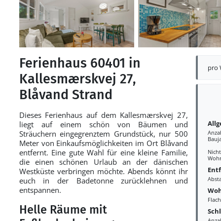
Ferienhaus 60401 in
pro
Kallesmærskvej 27,
Blåvand Strand
Dieses Ferienhaus auf dem Kallesmærskvej 27,
All
liegt auf einem schön von Bäumen und
Sträuchern eingegrenztem Grundstück, nur 500
Anza
Bauj
Meter von Einkaufsmöglichkeiten im Ort Blåvand
entfernt. Eine gute Wahl für eine kleine Familie,
Nich
Wohn
die einen schönen Urlaub an der dänischen
Ent
Westküste verbringen möchte. Abends könnt ihr
Abst
euch in der Badetonne zurücklehnen und
entspannen.
Woh
Flac
Helle Räume mit
Sch
Anza