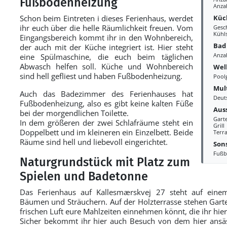
Fußbodenheizung
Anza
Küc
Schon beim Eintreten i dieses Ferienhaus, werdet
ihr euch über die helle Räumlichkeit freuen. Vom
Gesc
Kühl
Eingangsbereich kommt ihr in den Wohnbereich,
Bad
der auch mit der Küche integriert ist. Hier steht
Anza
eine Spülmaschine, die euch beim täglichen
Abwasch helfen soll. Küche und Wohnbereich
Wel
sind hell gefliest und haben Fußbodenheizung.
Pool
Mul
Auch das Badezimmer des Ferienhauses hat
Deut
Fußbodenheizung, also es gibt keine kalten Füße
Aus
bei der morgendlichen Toilette.
Gart
In dem größeren der zwei Schlafräume steht ein
Grill
Doppelbett und im kleineren ein Einzelbett. Beide
Terra
Räume sind hell und liebevoll eingerichtet.
Sons
Fußb
Naturgrundstück mit Platz zum
Spielen und Badetonne
Das Ferienhaus auf Kallesmærskvej 27 steht auf ein
Bäumen und Sträuchern. Auf der Holzterrasse stehen Garte
frischen Luft eure Mahlzeiten einnehmen könnt, die ihr hier
Sicher bekommt ihr hier auch Besuch von dem hier ansäs