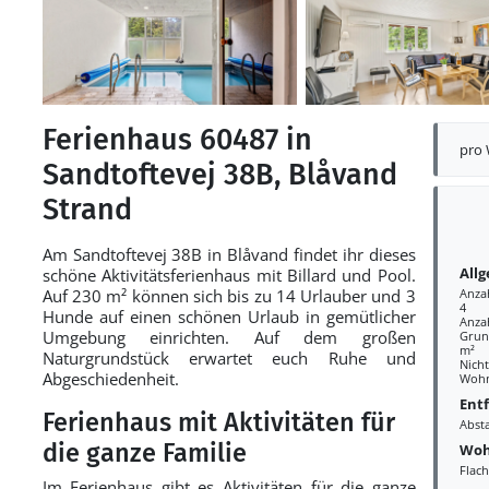
Ferienhaus 60487 in
pro
Sandtoftevej 38B, Blåvand
Strand
Am Sandtoftevej 38B in Blåvand findet ihr dieses
All
schöne Aktivitätsferienhaus mit Billard und Pool.
Auf 230 m² können sich bis zu 14 Urlauber und 3
Anza
4
Hunde auf einen schönen Urlaub in gemütlicher
Anza
Umgebung einrichten. Auf dem großen
Grund
m²
Naturgrundstück erwartet euch Ruhe und
Nich
Abgeschiedenheit.
Wohn
Ent
Ferienhaus mit Aktivitäten für
Abst
die ganze Familie
Woh
Flac
Im Ferienhaus gibt es Aktivitäten für die ganze