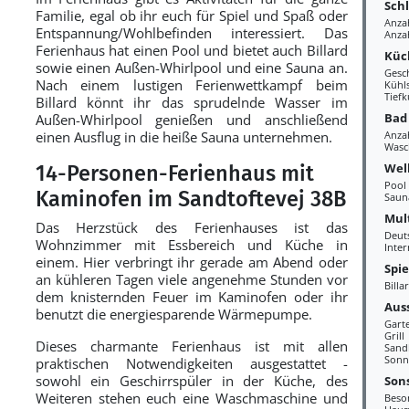
Sch
Familie, egal ob ihr euch für Spiel und Spaß oder
Anza
Entspannung/Wohlbefinden interessiert. Das
Anza
Ferienhaus hat einen Pool und bietet auch Billard
Küc
sowie einen Außen-Whirlpool und eine Sauna an.
Gesc
Nach einem lustigen Ferienwettkampf beim
Kühl
Tiefk
Billard könnt ihr das sprudelnde Wasser im
Bad
Außen-Whirlpool genießen und anschließend
einen Ausflug in die heiße Sauna unternehmen.
Anza
Wasc
Wel
14-Personen-Ferienhaus mit
Pool
Kaminofen im Sandtoftevej 38B
Saun
Mul
Das Herzstück des Ferienhauses ist das
Deut
Wohnzimmer mit Essbereich und Küche in
Inter
einem. Hier verbringt ihr gerade am Abend oder
Spi
an kühleren Tagen viele angenehme Stunden vor
Billa
dem knisternden Feuer im Kaminofen oder ihr
Aus
benutzt die energiesparende Wärmepumpe.
Gart
Grill
Dieses charmante Ferienhaus ist mit allen
Sand
Sonn
praktischen Notwendigkeiten ausgestattet -
sowohl ein Geschirrspüler in der Küche, des
Sons
Weiteren stehen euch eine Waschmaschine und
Beso